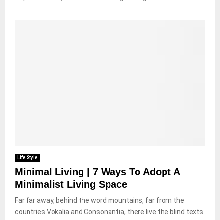
e
k
e
k
t
M
T
R
i
s
u
i
e
n
s
m
a
g
i
e
l
A
c
s
C
C
&
S
o
o
M
t
n
m
o
y
v
e
r
l
e
b
e
e
r
a
s
s
c
S
a
k
e
t
c
i
Life Style
t
o
Minimal Living | 7 Ways To Adopt A
i
n
o
s
Minimalist Living Space
n
Far far away, behind the word mountains, far from the
countries Vokalia and Consonantia, there live the blind texts.