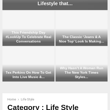
Lifestyle that...
3
B
o
o
This Friendship Day
k
#LookUp To Celebrate Real
The Classic ‘Jeans & A
s
Conversations
Nice Top’ Look Is Making...
t
T
T
o
h
h
H
i
e
e
s
C
l
Why Hasn’t A Woman Run
F
l
p
Tex Perkins On How To Get
The New York Times
r
a
Y
Into Live Music &...
Styles...
i
s
o
T
W
e
s
u
e
h
n
i
C
x
y
d
c
r
P
H
Home
Life Style
s
‘
e
e
a
h
J
a
Category : Life Style
r
s
i
e