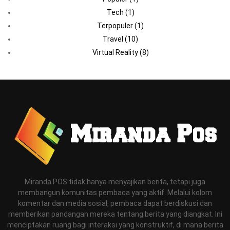
Tech
(1)
Terpopuler
(1)
Travel
(10)
Virtual Reality
(8)
Miranda POS tidak hanya menyajikan berita, tetapi juga
membangun komunitas pembaca yang aktif. Melalui kolom
komentar dan media sosial, pembaca dapat berdiskusi dan
memberikan pandangan mereka tentang berita yang diangkat. Ini
menciptakan ruang bagi interaksi yang konstruktif, di mana berita