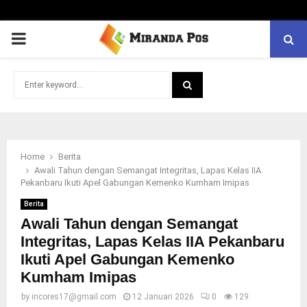
PRIMARY
MENU
Search
for:
SEARCH
Home
Berita
Awali Tahun dengan Semangat Integritas, Lapas Kelas IIA
Pekanbaru Ikuti Apel Gabungan Kemenko Kumham Imipas
Berita
Awali Tahun dengan Semangat
Integritas, Lapas Kelas IIA Pekanbaru
Ikuti Apel Gabungan Kemenko
Kumham Imipas
by
incores17@gmail.com
12 Januari 2026
0
129