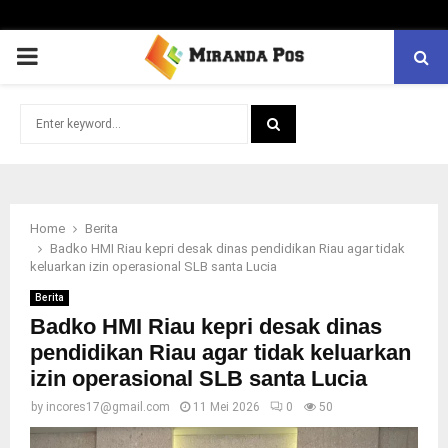
PRIMARY
MENU
Search
for:
SEARCH
Home
Berita
Badko HMI Riau kepri desak dinas pendidikan Riau agar tidak
keluarkan izin operasional SLB santa Lucia
Berita
Badko HMI Riau kepri desak dinas
pendidikan Riau agar tidak keluarkan
izin operasional SLB santa Lucia
by
incores17@gmail.com
11 Mei 2026
0
50