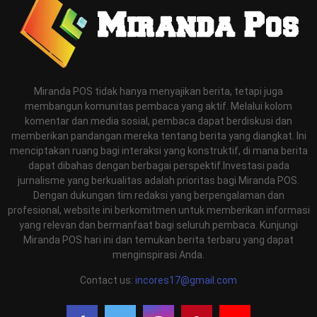
Miranda POS tidak hanya menyajikan berita, tetapi juga
membangun komunitas pembaca yang aktif. Melalui kolom
komentar dan media sosial, pembaca dapat berdiskusi dan
memberikan pandangan mereka tentang berita yang diangkat. Ini
menciptakan ruang bagi interaksi yang konstruktif, di mana berita
dapat dibahas dengan berbagai perspektif.Investasi pada
jurnalisme yang berkualitas adalah prioritas bagi Miranda POS.
Dengan dukungan tim redaksi yang berpengalaman dan
profesional, website ini berkomitmen untuk memberikan informasi
yang relevan dan bermanfaat bagi seluruh pembaca. Kunjungi
Miranda POS hari ini dan temukan berita terbaru yang dapat
menginspirasi Anda.
Contact us:
incores17@gmail.com