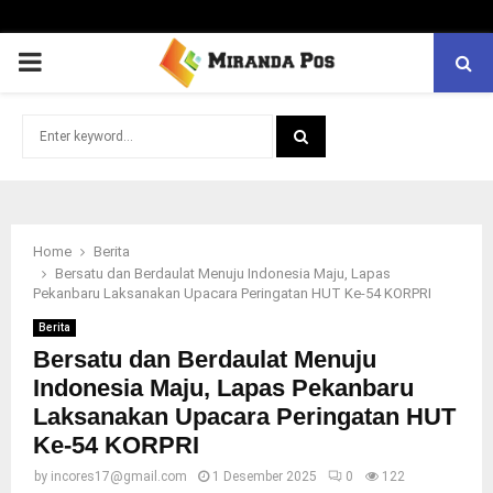
PRIMARY
MENU
Search
for:
SEARCH
Home
Berita
Bersatu dan Berdaulat Menuju Indonesia Maju, Lapas
Pekanbaru Laksanakan Upacara Peringatan HUT Ke-54 KORPRI
Berita
Bersatu dan Berdaulat Menuju
Indonesia Maju, Lapas Pekanbaru
Laksanakan Upacara Peringatan HUT
Ke-54 KORPRI
by
incores17@gmail.com
1 Desember 2025
0
122