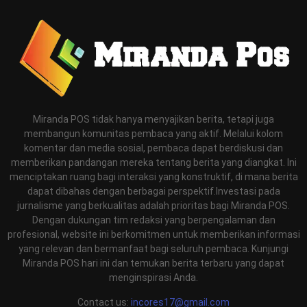
Miranda POS tidak hanya menyajikan berita, tetapi juga
membangun komunitas pembaca yang aktif. Melalui kolom
komentar dan media sosial, pembaca dapat berdiskusi dan
memberikan pandangan mereka tentang berita yang diangkat. Ini
menciptakan ruang bagi interaksi yang konstruktif, di mana berita
dapat dibahas dengan berbagai perspektif.Investasi pada
jurnalisme yang berkualitas adalah prioritas bagi Miranda POS.
Dengan dukungan tim redaksi yang berpengalaman dan
profesional, website ini berkomitmen untuk memberikan informasi
yang relevan dan bermanfaat bagi seluruh pembaca. Kunjungi
Miranda POS hari ini dan temukan berita terbaru yang dapat
menginspirasi Anda.
Contact us:
incores17@gmail.com