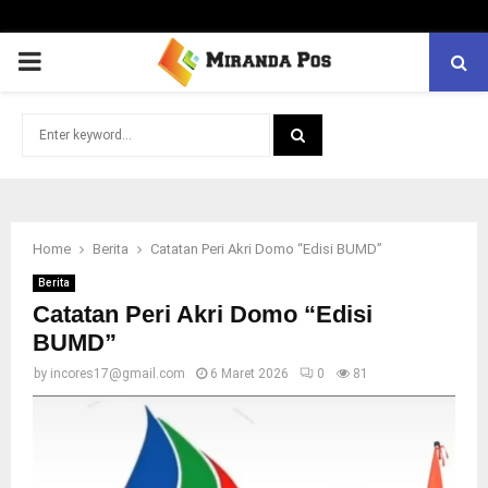
PRIMARY
MENU
Search
for:
SEARCH
Home
Berita
Catatan Peri Akri Domo “Edisi BUMD”
Berita
Catatan Peri Akri Domo “Edisi
BUMD”
by
incores17@gmail.com
6 Maret 2026
0
81