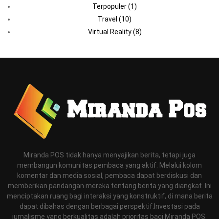
Terpopuler
(1)
Travel
(10)
Virtual Reality
(8)
Miranda POS tidak hanya menyajikan berita, tetapi juga
membangun komunitas pembaca yang aktif. Melalui kolom
komentar dan media sosial, pembaca dapat berdiskusi dan
memberikan pandangan mereka tentang berita yang diangkat. Ini
menciptakan ruang bagi interaksi yang konstruktif, di mana berita
dapat dibahas dengan berbagai perspektif.Investasi pada
jurnalisme yang berkualitas adalah prioritas bagi Miranda POS.