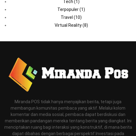
Tech
(1)
Terpopuler
(1)
Travel
(10)
Virtual Reality
(8)
Miranda POS tidak hanya menyajikan berita, tetapi juga
membangun komunitas pembaca yang aktif. Melalui kolom
komentar dan media sosial, pembaca dapat berdiskusi dan
memberikan pandangan mereka tentang berita yang diangkat. Ini
menciptakan ruang bagi interaksi yang konstruktif, di mana berita
dapat dibahas dengan berbagai perspektif.Investasi pada