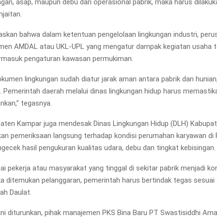
ngan, asap, maupun debu dari operasional pabrik, maka harus dilakuka
njaitan.
laskan bahwa dalam ketentuan pengelolaan lingkungan industri, peru
umen AMDAL atau UKL-UPL yang mengatur dampak kegiatan usaha 
termasuk pengaturan kawasan permukiman.
okumen lingkungan sudah diatur jarak aman antara pabrik dan hunian
i. Pemerintah daerah melalui dinas lingkungan hidup harus memastik
ankan,” tegasnya.
aten Kampar juga mendesak Dinas Lingkungan Hidup (DLH) Kabupa
an pemeriksaan langsung terhadap kondisi perumahan karyawan di 
ecek hasil pengukuran kualitas udara, debu dan tingkat kebisingan.
i pekerja atau masyarakat yang tinggal di sekitar pabrik menjadi k
ika ditemukan pelanggaran, pemerintah harus bertindak tegas sesuai
ah Daulat.
 ini diturunkan, pihak manajemen PKS Bina Baru PT Swastisiddhi Am