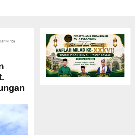
par Minta
n
.
kungan