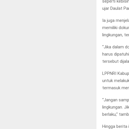
seperti kebisi
ujar Daulat Pa
Ia juga menje
memiliki dok
lingkungan, 
“Jika dalam d
harus dipatuh
tersebut dijal
LPPNRI Kabup
untuk melakuk
termasuk meng
“Jangan sampa
lingkungan. J
berlaku,” tamb
Hingga berita