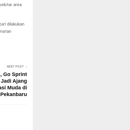
ekitar area
at dilakukan
amatan
NEXT POST
 Go Sprint
 Jadi Ajang
asi Muda di
Pekanbaru