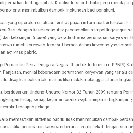
i perhatian berbagai pihak. Kondisi tersebut dinilai perlu mendapa
 berpotensi menimbulkan dampak lingkungan bagi penghuni.
si yang diperoleh di lokasi, terlihat papan informasi bertuliskan PT
na Baru dengan keterangan titik pengambilan sampel lingkungan se
t) dan kebisingan (noise) yang berada di area perumahan karyawan. Ha
bahwa rumah karyawan tersebut berada dalam kawasan yang masih 
n aktivitas pabrik.
a Pemantau Penyelenggara Negara Republik Indonesia (LPPNRI) Ka
t Panjaitan, menilai keberadaan perumahan karyawan yang terlalu d
perlu dikaji kembali untuk memastikan tidak melanggar aturan lingkun
at, berdasarkan Undang-Undang Nomor 32 Tahun 2009 tentang Perli
ingkungan Hidup, setiap kegiatan usaha wajib menjamin lingkungan
syarakat maupun pekerja.
ajib memastikan aktivitas pabrik tidak menimbulkan dampak berbah
usia. Jika perumahan karyawan berada terlalu dekat dengan sumber