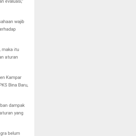
n evaluasi,”
sahaan wajib
terhadap
, maka itu
an aturan
ten Kampar
PKS Bina Baru,
orban dampak
 aturan yang
agra belum