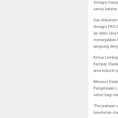
Amagra menjad
serius karena
Dari dokumenta
Amagra PKS Bi
air, debu (dus
menunjukkan 
langsung denga
Ketua Lembag
Kampar, Daula
area industri 
Menurut Daul
Pengelolaan L
sehat bagi ma
“Perusahaan w
kesehatan man