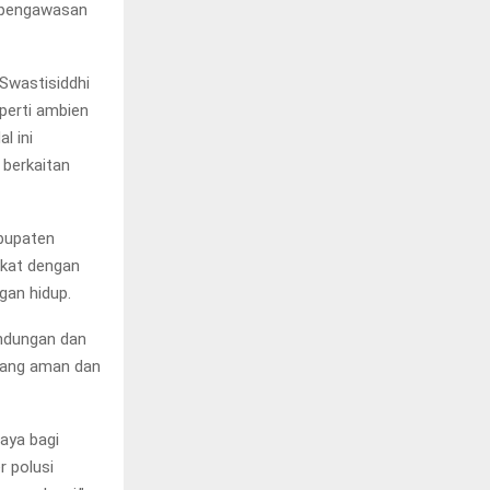
t pengawasan
 Swastisiddhi
perti ambien
l ini
berkaitan
bupaten
ekat dengan
gan hidup.
ndungan dan
 yang aman dan
aya bagi
 polusi