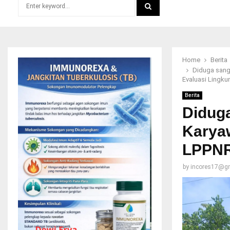
Search
for:
SEARCH
Home
Berita
Diduga sanga
Evaluasi Lingk
Berita
Diduga
Karyaw
LPPNR
by
incores17@g