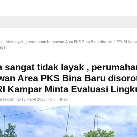
t tidak layak , perumahan Karyawan Area PKS Bina Baru disorot. LPPNRI Kam
ungan
 sangat tidak layak , perumaha
an Area PKS Bina Baru disorot
I Kampar Minta Evaluasi Ling
mail.com
12 Maret 2026
0
96