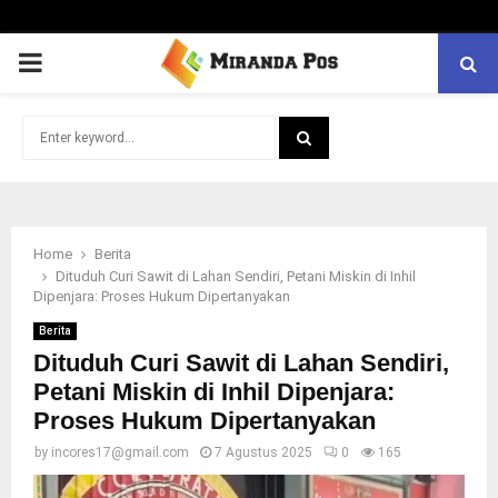
PRIMARY
MENU
Search
for:
SEARCH
Home
Berita
Dituduh Curi Sawit di Lahan Sendiri, Petani Miskin di Inhil
Dipenjara: Proses Hukum Dipertanyakan
Berita
Dituduh Curi Sawit di Lahan Sendiri,
Petani Miskin di Inhil Dipenjara:
Proses Hukum Dipertanyakan
by
incores17@gmail.com
7 Agustus 2025
0
165