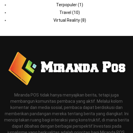
Terpopuler
(1)
Travel
(10)
Virtual Reality
(8)
Miranda POS tidak hanya menyajikan berita, tetapi juga
membangun komunitas pembaca yang aktif. Melalui kolom
komentar dan media sosial, pembaca dapat berdiskusi dan
memberikan pandangan mereka tentang berita yang diangkat. Ini
menciptakan ruang bagi interaksi yang konstruktif, di mana berita
dapat dibahas dengan berbagai perspektif.Investasi pada
jurnalisme yang berkualitas adalah prioritas bagi Miranda POS.