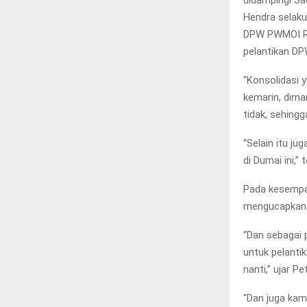
didampingi Sa
Hendra selak
DPW PWMOI Ri
pelantikan DP
“Konsolidasi 
kemarin, dima
tidak, sehingg
“Selain itu ju
di Dumai ini,” 
Pada kesempa
mengucapkan 
“Dan sebagai 
untuk pelanti
nanti,” ujar Pe
“Dan juga kam