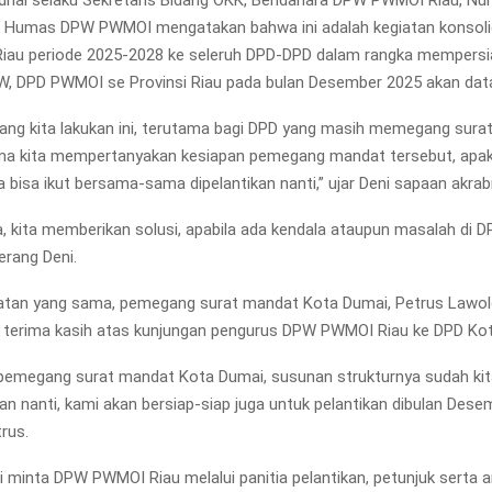
drial selaku Sekretaris Bidang OKK, Bendahara DPW PWMOI Riau, Nur
u Humas DPW PWMOI mengatakan bahwa ini adalah kegiatan konsoli
au periode 2025-2028 ke seleruh DPD-DPD dalam rangka mempersi
W, DPD PWMOI se Provinsi Riau pada bulan Desember 2025 akan dat
yang kita lakukan ini, terutama bagi DPD yang masih memegang sur
na kita mempertanyakan kesiapan pemegang mandat tersebut, apaka
a bisa ikut bersama-sama dipelantikan nanti,” ujar Deni sapaan akrab
ga, kita memberikan solusi, apabila ada kendala ataupun masalah di 
terang Deni.
tan yang sama, pemegang surat mandat Kota Dumai, Petrus Lawo
terima kasih atas kunjungan pengurus DPW PWMOI Riau ke DPD Ko
pemegang surat mandat Kota Dumai, susunan strukturnya sudah kit
kan nanti, kami akan bersiap-siap juga untuk pelantikan dibulan Des
trus.
i minta DPW PWMOI Riau melalui panitia pelantikan, petunjuk serta 