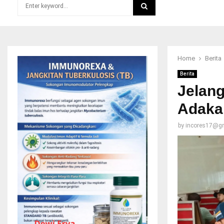
Search
for:
SEARCH
Home
Berita
Berita
Jelan
Adaka
by
incores17@g