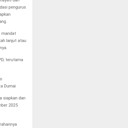
hayati dan
dasi pengurus
apkan
ang.
at mandat
h lanjut atau
nya.
DPD, terutama
lo
ta Dumai
a siapkan dan
ember 2025
arahannya