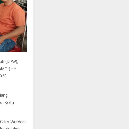
ah (DPW),
WMOI) se
2028
lang
ro, Kota
 Citra Wardeni