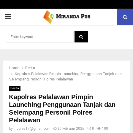
PRIMARY
MENU
Search
for:
SEARCH
Home
Berita
Kapolres Pelalawan Pimpin Launching Penggunaan Tanjak dan
Selempang Personil Polres Pelalawan
Berita
Kapolres Pelalawan Pimpin
Launching Penggunaan Tanjak dan
Selempang Personil Polres
Pelalawan
by
incores17@gmail.com
20 Februari 2026
0
108