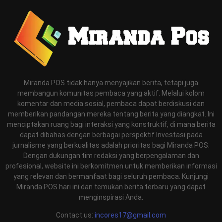
Miranda POS tidak hanya menyajikan berita, tetapi juga
membangun komunitas pembaca yang aktif. Melalui kolom
komentar dan media sosial, pembaca dapat berdiskusi dan
memberikan pandangan mereka tentang berita yang diangkat. Ini
menciptakan ruang bagi interaksi yang konstruktif, di mana berita
dapat dibahas dengan berbagai perspektif.Investasi pada
jurnalisme yang berkualitas adalah prioritas bagi Miranda POS.
Dengan dukungan tim redaksi yang berpengalaman dan
profesional, website ini berkomitmen untuk memberikan informasi
yang relevan dan bermanfaat bagi seluruh pembaca. Kunjungi
Miranda POS hari ini dan temukan berita terbaru yang dapat
menginspirasi Anda.
Contact us:
incores17@gmail.com