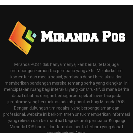
Miranda POS tidak hanya menyajikan berita, tetapi juga
membangun komunitas pembaca yang aktif. Melalui kolom
komentar dan media sosial, pembaca dapat berdiskusi dan
memberikan pandangan mereka tentang berita yang diangkat. Ini
menciptakan ruang bagi interaksi yang konstruktif, di mana berita
dapat dibahas dengan berbagai perspektif.Investasi pada
jurnalisme yang berkualitas adalah prioritas bagi Miranda POS.
Dengan dukungan tim redaksi yang berpengalaman dan
profesional, website ini berkomitmen untuk memberikan informasi
yang relevan dan bermanfaat bagi seluruh pembaca. Kunjungi
Miranda POS hari ini dan temukan berita terbaru yang dapat
menginspirasi Anda.