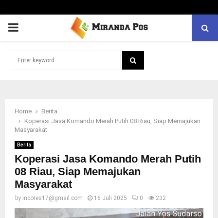
PRIMARY
MENU
Search
for:
SEARCH
Home
Berita
Koperasi Jasa Komando Merah Putih 08 Riau, Siap Memajukan
Masyarakat
Berita
Koperasi Jasa Komando Merah Putih
08 Riau, Siap Memajukan
Masyarakat
by
incores17@gmail.com
16 Juli 2025
0
232