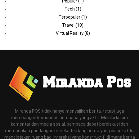
Populer
(1)
Tech
(1)
Terpopuler
(1)
Travel
(10)
Virtual Reality
(8)
Miranda POS tidak hanya menyajikan berita, tetapi juga
membangun komunitas pembaca yang aktif. Melalui kolom
komentar dan media sosial, pembaca dapat berdiskusi dan
memberikan pandangan mereka tentang berita yang diangkat. Ini
menciptakan ruang bagi interaksi yang konstruktif, di mana berita