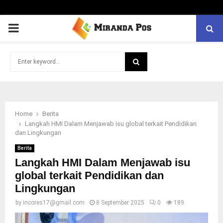
PRIMARY
MENU
Search
for:
SEARCH
Home
Berita
Langkah HMI Dalam Menjawab isu global terkait Pendidikan
dan Lingkungan
Berita
Langkah HMI Dalam Menjawab isu
global terkait Pendidikan dan
Lingkungan
by
incores17@gmail.com
8 September 2025
0
189