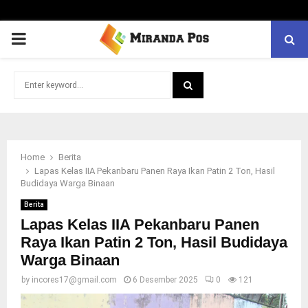
PRIMARY
MENU
Search
for:
SEARCH
Home
Berita
Lapas Kelas IIA Pekanbaru Panen Raya Ikan Patin 2 Ton, Hasil
Budidaya Warga Binaan
Berita
Lapas Kelas IIA Pekanbaru Panen
Raya Ikan Patin 2 Ton, Hasil Budidaya
Warga Binaan
by
incores17@gmail.com
6 Desember 2025
0
121