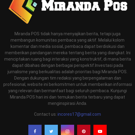
Miranda POS tidak hanya menyajikan berita, tetapi juga
membangun komunitas pembaca yang aktif. Melalui kolom
komentar dan media sosial, pembaca dapat berdiskusi dan
memberikan pandangan mereka tentang berita yang diangkat. Ini
menciptakan ruang bagi interaksi yang konstruktif, di mana berita
dapat dibahas dengan berbagai perspektif.Investasi pada
jurnalisme yang berkualitas adalah prioritas bagi Miranda POS.
Dengan dukungan tim redaksi yang berpengalaman dan
profesional, website ini berkomitmen untuk memberikan informasi
yang relevan dan bermanfaat bagi seluruh pembaca. Kunjungi
Miranda POS hari ini dan temukan berita terbaru yang dapat
menginspirasi Anda.
Contact us:
incores17@gmail.com