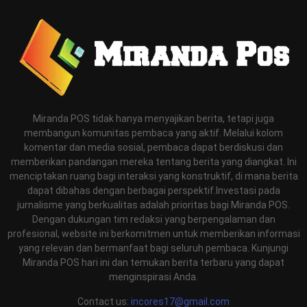
Miranda POS tidak hanya menyajikan berita, tetapi juga
membangun komunitas pembaca yang aktif. Melalui kolom
komentar dan media sosial, pembaca dapat berdiskusi dan
memberikan pandangan mereka tentang berita yang diangkat. Ini
menciptakan ruang bagi interaksi yang konstruktif, di mana berita
dapat dibahas dengan berbagai perspektif.Investasi pada
jurnalisme yang berkualitas adalah prioritas bagi Miranda POS.
Dengan dukungan tim redaksi yang berpengalaman dan
profesional, website ini berkomitmen untuk memberikan informasi
yang relevan dan bermanfaat bagi seluruh pembaca. Kunjungi
Miranda POS hari ini dan temukan berita terbaru yang dapat
menginspirasi Anda.
Contact us:
incores17@gmail.com