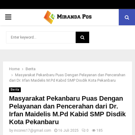
PRIMARY
MENU
Search
for:
SEARCH
Home
Berita
Masyarakat Pekanbaru Puas Dengan Pelayanan dan Pencerahan
dari Dr. Irfan Maidelis M.Pd Kabid SMP Disdik Kota Pekanbaru
Berita
Masyarakat Pekanbaru Puas Dengan
Pelayanan dan Pencerahan dari Dr.
Irfan Maidelis M.Pd Kabid SMP Disdik
Kota Pekanbaru
by
incores17@gmail.com
16 Juli 2025
0
185