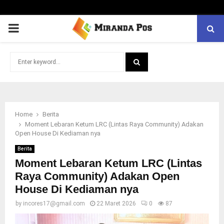
PRIMARY
MENU
Search
for:
SEARCH
Home
Berita
Moment Lebaran Ketum LRC (Lintas Raya Community) Adakan
Open House Di Kediaman nya
Berita
Moment Lebaran Ketum LRC (Lintas
Raya Community) Adakan Open
House Di Kediaman nya
by
incores17@gmail.com
22 Maret 2026
0
87