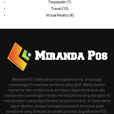
Terpopuler
(1)
Travel
(10)
Virtual Reality
(8)
Miranda POS tidak hanya menyajikan berita, tetapi juga
membangun komunitas pembaca yang aktif. Melalui kolom
komentar dan media sosial, pembaca dapat berdiskusi dan
memberikan pandangan mereka tentang berita yang diangkat. Ini
menciptakan ruang bagi interaksi yang konstruktif, di mana berita
dapat dibahas dengan berbagai perspektif.Investasi pada
jurnalisme yang berkualitas adalah prioritas bagi Miranda POS.