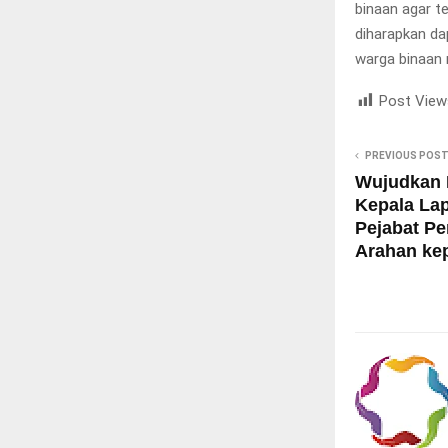
binaan agar t
diharapkan da
warga binaan 
Post View
PREVIOUS POS
Wujudkan 
Kepala La
Pejabat P
Arahan ke