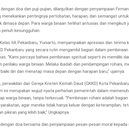
i dengan doa dan puji-pujian, dilanjutkan dengan penyampaian Firman
 menekankan pentingnya pertobatan, harapan, dan semangat untuk
ik dimasa depan. Para warga binaan terlihat antusias dan mengikuti 
n penuh kesungguhan.
Kelas IIA Pekanbaru, Yuniarto, menyampaikan apresiasi dan terima k
 Pekanbaru yang secara rutin mengambil bagian dalam pembinaan 
pas. “Kami percaya bahwa pembinaan spiritual seperti ini memiliki d
n perilaku warga binaan. Melalui ibadah dan pendampingan rohani, me
aiki diri dan menatap masa depan dengan harapan baru,” ujarnya.
, perwakilan dari Gereja Kristen Kemah Daud (GKKD) Kota Pekanba
m ini merupakan wujud nyata perhatian pemerintah dalam memenuh
iap warga binaan, tanpa terkecuali. “Pembinaan rohani adalah bagian 
arakatan, agar mereka tidak hanya keluar dengan keterampilan, tet
n pikiran yang lebih baik,” Ungkapnya
p dengan doa bersama dan penyampaian pesan-pesan moral kepada 