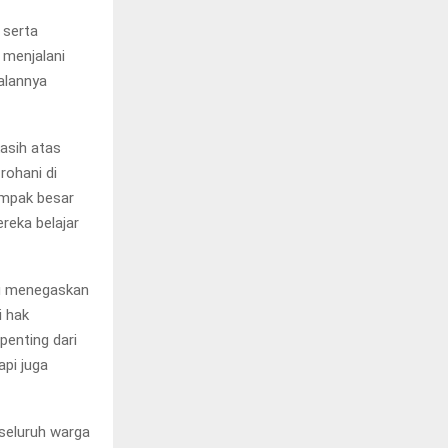
 serta
 menjalani
jalannya
asih atas
rohani di
ampak besar
reka belajar
ru menegaskan
i hak
penting dari
api juga
seluruh warga