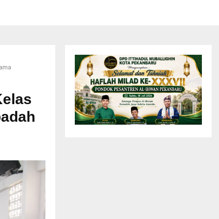
sama
Kelas
badah