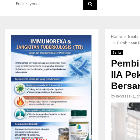
Search
for:
SEARCH
Home
Berita
Pembinaan R
Berita
Pembi
IIA Pe
Bersa
by
incores17@g