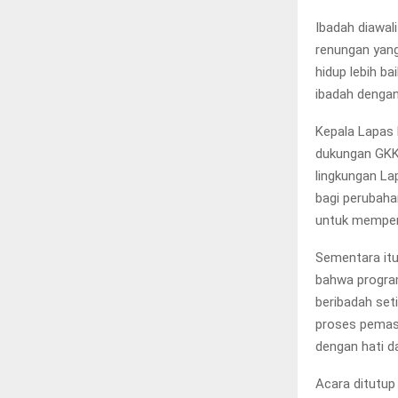
Ibadah diawal
renungan yang
hidup lebih ba
ibadah denga
Kepala Lapas 
dukungan GKKD
lingkungan La
bagi perubaha
untuk memperb
Sementara itu
bahwa progra
beribadah set
proses pemasy
dengan hati da
Acara ditutu