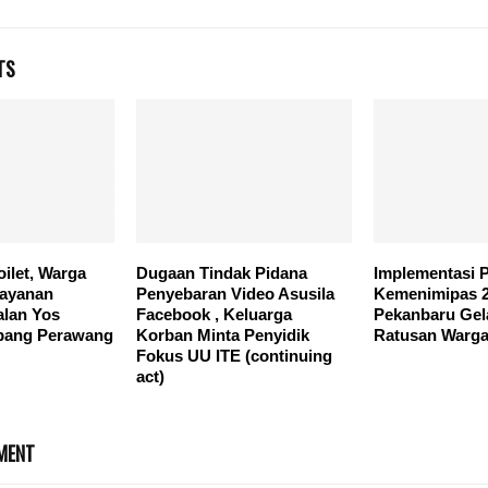
TS
oilet, Warga
Dugaan Tindak Pidana
Implementasi 
layanan
Penyebaran Video Asusila
Kemenimipas 2
alan Yos
Facebook , Keluarga
Pekanbaru Gela
pang Perawang
Korban Minta Penyidik
Ratusan Warga
Fokus UU ITE (continuing
act)
MENT