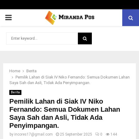
PRIMARY
MENU
Search
for:
SEARCH
Home
Berita
Pemilik Lahan di Siak IV Niko Fernando: Semua Dokumen Lahan
Saya Sah dan Asli, Tidak Ada Penyimpangan.
Berita
Pemilik Lahan di Siak IV Niko
Fernando: Semua Dokumen Lahan
Saya Sah dan Asli, Tidak Ada
Penyimpangan.
by
incores17@gmail.com
25 September 2025
0
144