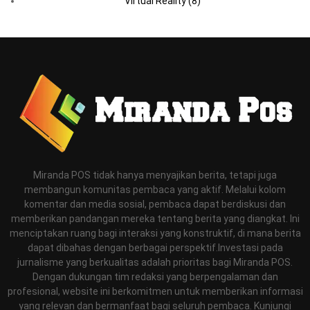
Virtual Reality
(8)
Miranda POS tidak hanya menyajikan berita, tetapi juga
membangun komunitas pembaca yang aktif. Melalui kolom
komentar dan media sosial, pembaca dapat berdiskusi dan
memberikan pandangan mereka tentang berita yang diangkat. Ini
menciptakan ruang bagi interaksi yang konstruktif, di mana berita
dapat dibahas dengan berbagai perspektif.Investasi pada
jurnalisme yang berkualitas adalah prioritas bagi Miranda POS.
Dengan dukungan tim redaksi yang berpengalaman dan
profesional, website ini berkomitmen untuk memberikan informasi
yang relevan dan bermanfaat bagi seluruh pembaca. Kunjungi