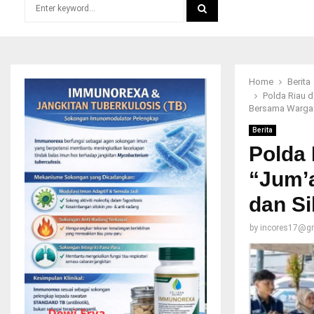
Search
for:
SEARCH
Home
Berita
Polda Riau d
Bersama Warga
Berita
Polda 
“Jum’a
dan S
by
incores17@g