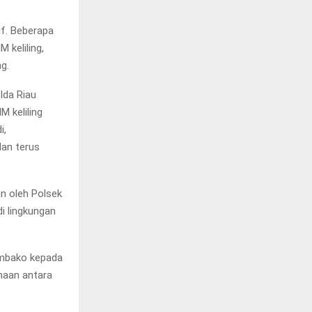
if. Beberapa
 keliling,
g.
lda Riau
 keliling
i,
an terus
an oleh Polsek
i lingkungan
sembako kepada
maan antara