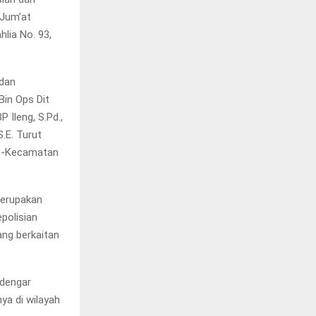
 Jum’at
hlia No. 93,
 dan
Bin Ops Dit
 Ileng, S.Pd.,
S.E. Turut
se-Kecamatan
merupakan
polisian
ng berkaitan
ndengar
ya di wilayah