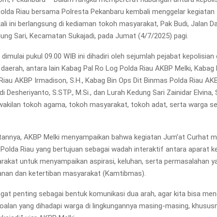
olda Riau bersama Polresta Pekanbaru kembali menggelar kegiatan
ali ini berlangsung di kediaman tokoh masyarakat, Pak Budi, Jalan Da
ung Sari, Kecamatan Sukajadi, pada Jumat (4/7/2025) pagi.
dimulai pukul 09.00 WIB ini dihadiri oleh sejumlah pejabat kepolisian
daerah, antara lain Kabag Pal Ro Log Polda Riau AKBP Melki, Kabag 
Riau AKBP Irmadison, S.H., Kabag Bin Ops Dit Binmas Polda Riau AKBP
 Desheriyanto, S.STP., M.Si., dan Lurah Kedung Sari Zainidar Elvina, 
rwakilan tokoh agama, tokoh masyarakat, tokoh adat, serta warga 
annya, AKBP Melki menyampaikan bahwa kegiatan Jum’at Curhat 
 Polda Riau yang bertujuan sebagai wadah interaktif antara aparat ke
akat untuk menyampaikan aspirasi, keluhan, serta permasalahan ya
nan dan ketertiban masyarakat (Kamtibmas).
ngat penting sebagai bentuk komunikasi dua arah, agar kita bisa me
oalan yang dihadapi warga di lingkungannya masing-masing, khususn