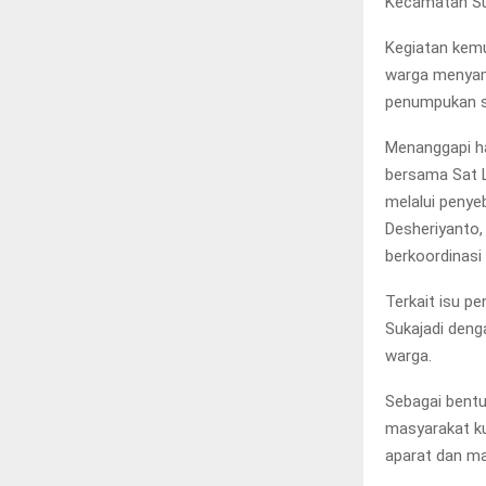
Kecamatan Suk
Kegiatan kemu
warga menyamp
penumpukan sa
Menanggapi ha
bersama Sat L
melalui penye
Desheriyanto
berkoordinasi
Terkait isu p
Sukajadi deng
warga.
Sebagai bentu
masyarakat k
aparat dan ma