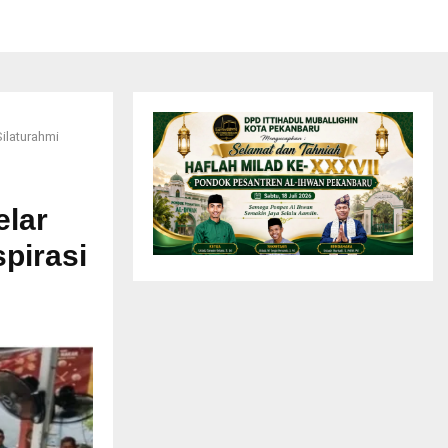
ilaturahmi
elar
pirasi