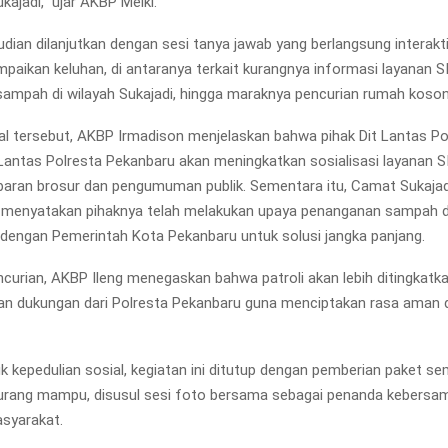
ajadi,” ujar AKBP Melki.
dian dilanjutkan dengan sesi tanya jawab yang berlangsung interakt
aikan keluhan, di antaranya terkait kurangnya informasi layanan SIM
mpah di wilayah Sukajadi, hingga maraknya pencurian rumah koson
l tersebut, AKBP Irmadison menjelaskan bahwa pihak Dit Lantas Po
antas Polresta Pekanbaru akan meningkatkan sosialisasi layanan SIM
baran brosur dan pengumuman publik. Sementara itu, Camat Sukajad
, menyatakan pihaknya telah melakukan upaya penanganan sampah d
 dengan Pemerintah Kota Pekanbaru untuk solusi jangka panjang.
encurian, AKBP Ileng menegaskan bahwa patroli akan lebih ditingkatk
an dukungan dari Polresta Pekanbaru guna menciptakan rasa aman d
k kepedulian sosial, kegiatan ini ditutup dengan pemberian paket 
urang mampu, disusul sesi foto bersama sebagai penanda kebersa
syarakat.