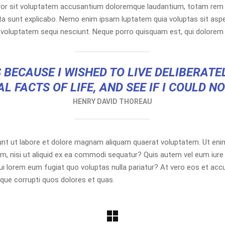
rror sit voluptatem accusantium doloremque laudantium, totam rem a
icta sunt explicabo. Nemo enim ipsam luptatem quia voluptas sit asper
voluptatem sequi nesciunt. Neque porro quisquam est, qui dolorem 
 BECAUSE I WISHED TO LIVE DELIBERATEL
L FACTS OF LIFE, AND SEE IF I COULD N
HENRY DAVID THOREAU
nt ut labore et dolore magnam aliquam quaerat voluptatem. Ut eni
m, nisi ut aliquid ex ea commodi sequatur? Quis autem vel eum iure r
 qui lorem eum fugiat quo voluptas nulla pariatur? At vero eos et a
tque corrupti quos dolores et quas.