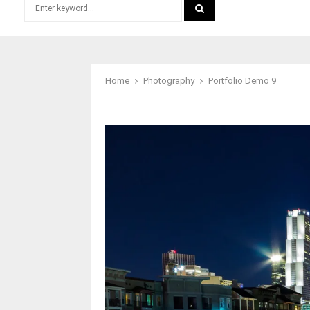
Search
for:
SEARCH
Home
Photography
Portfolio Demo 9