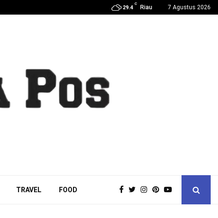
C
Riau
7 Agustus 2026
29.4
TRAVEL
FOOD