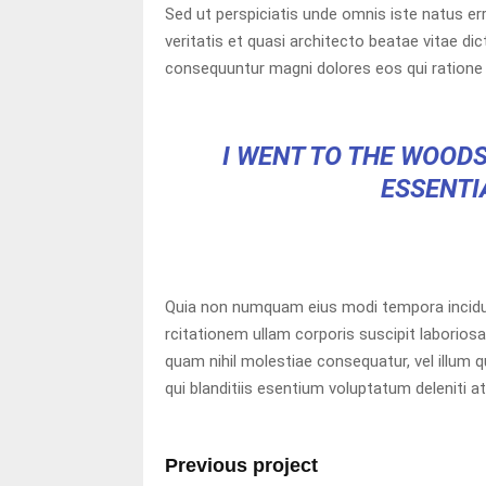
Sed ut perspiciatis unde omnis iste natus e
veritatis et quasi architecto beatae vitae d
consequuntur magni dolores eos qui ratione 
I WENT TO THE WOODS
ESSENTIA
Quia non numquam eius modi tempora incidu
rcitationem ullam corporis suscipit laboriosa
quam nihil molestiae consequatur, vel illum
qui blanditiis esentium voluptatum deleniti a
Previous project