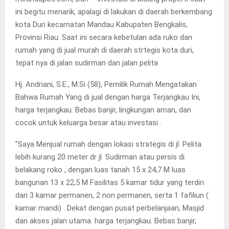
ini begitu menarik, apalagi di lakukan di daerah berkembang
kota Duri kecamatan Mandau Kabupaten Bengkalis,
Provinsi Riau. Saat ini secara kebetulan ada ruko dan
rumah yang di jual murah di daerah strtegis kota duri,
tepat nya di jalan sudirman dan jalan pelita
Hj. Andriani, S.E., M.Si (58), Pemilik Rumah Mengatakan
Bahwa Rumah Yang di jual dengan harga Terjangkau Ini,
harga terjangkau. Bebas banjir, lingkungan aman, dan
cocok untuk keluarga besar atau investasi .
”Saya Menjual rumah dengan lokasi strategis di jl. Pelita
lebih kurang 20 meter dr jl. Sudirman atau persis di
belakang roko , dengan luas tanah 15 x 24,7 M luas
bangunan 13 x 22,5 M Fasilitas 5 kamar tidur yang terdiri
dari 3 kamar permanen, 2 non permanen, serta 1 fafiliun (
kamar mandi) . Dekat dengan pusat perbelanjaan, Masjid
dan akses jalan utama. harga terjangkau. Bebas banjir,