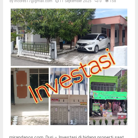
by
incores17@gmail.com
11 September 2025
0
158
mirandapos.com, Duri – Investasi di bidang properti saat