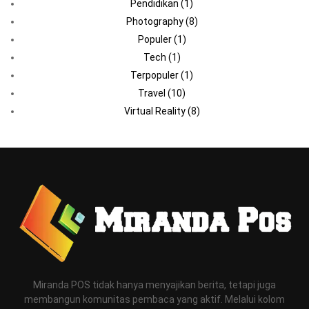
Pendidikan
(1)
Photography
(8)
Populer
(1)
Tech
(1)
Terpopuler
(1)
Travel
(10)
Virtual Reality
(8)
Miranda POS tidak hanya menyajikan berita, tetapi juga
membangun komunitas pembaca yang aktif. Melalui kolom