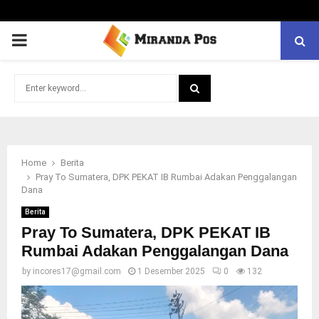
PRIMARY
MENU
Search
for:
SEARCH
Home
Berita
Pray To Sumatera, DPK PEKAT IB Rumbai Adakan Penggalangan
Dana
Berita
Pray To Sumatera, DPK PEKAT IB
Rumbai Adakan Penggalangan Dana
by
incores17@gmail.com
1 Desember 2025
0
132