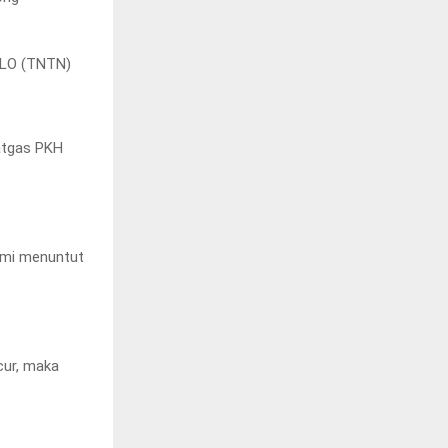
LO (TNTN)
atgas PKH
Kami menuntut
cur, maka