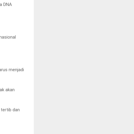
ga DNA
 nasional
arus menjadi
tak akan
tertib dan