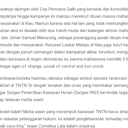
awalnya dipimpin oleh Cep Permana Galih yang berawal dari konsolidas
mpoknya hingga kampanye ini mampu merekrut ribuan massa mahas
syarakat di Riau. Namun karena ada hal lain yang tidak memungki
tan aksi ini diwakili oleh dua tokoh muda dari kalangan aktivis mah
a dan Johan Samuel Manurung, sebagai penanggung jawab ribuan ma
muda dan masyarakat. Ratusan Laskar Melayu di Riau juga turut ha
epan dengan penuh semangat dalam kampanye akbar tersebut, menga
am bersuara di negeri demokrasi ini, karena mahasiswa memiliki 3 
bagai agen of change, social of control and iron stock.
embawa boneka harimau raksasa sebagai simbol spesies terancam 
bitat di TNTN. Di tengah teriakan dan orasi yang membakar seman
ar Satgas Penertiban Kawasan Hutan (Satgas PKH) bertindak tegas
ap tekanan mafia sawit.
 boleh kalah! Mafia sawit yang merampok kawasan TNTN harus dita
bukan sekadar pelanggaran hukum, ini adalah pengkhianatan terhadap 
ak cucu kita,” tegas Cornelius Laia dalam orasinya.