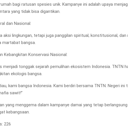
umah bagi ratusan spesies unik. Kampanye ini adalah upaya menja
tara yang tidak bisa digantikan.
ral dan Nasional:
a aksi lingkungan, tetapi juga panggilan spiritual, konstitusional, dan
a martabat bangsa.
un Kebangkitan Konservasi Nasional:
us menjadi tonggak sejarah pemulihan ekosistem Indonesia. TNTN h
kitan ekologis bangsa.
Riau, kami bangsa Indonesia. Kami berdiri bersama TNTN. Negeri ini 
afia sawit!”
uan yang menggema dalam kampanye damai yang tetap berlangsung 
at kebangsaan.
s:
226