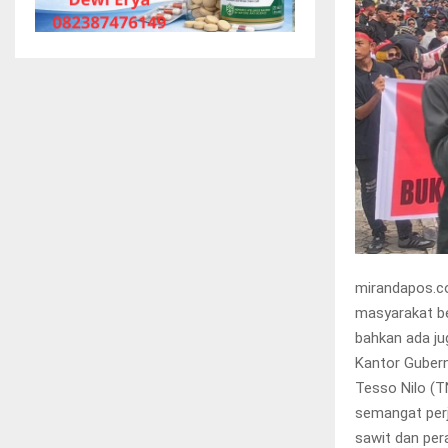
mirandapos.c
masyarakat b
bahkan ada j
Kantor Gubern
Tesso Nilo (T
semangat per
sawit dan pera