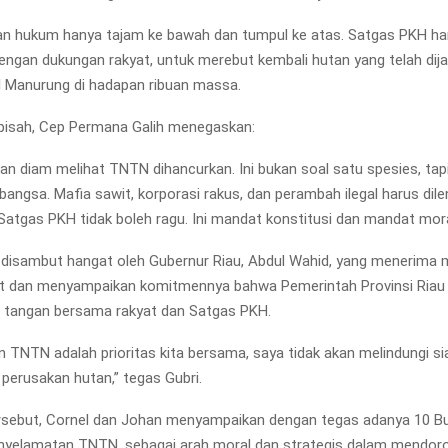
an hukum hanya tajam ke bawah dan tumpul ke atas. Satgas PKH haru
dengan dukungan rakyat, untuk merebut kembali hutan yang telah dij
 Manurung di hadapan ribuan massa.
erpisah, Cep Permana Galih menegaskan:
kan diam melihat TNTN dihancurkan. Ini bukan soal satu spesies, tap
bangsa. Mafia sawit, korporasi rakus, dan perambah ilegal harus dile
 Satgas PKH tidak boleh ragu. Ini mandat konstitusi dan mandat mora
i disambut hangat oleh Gubernur Riau, Abdul Wahid, yang menerima 
t dan menyampaikan komitmennya bahwa Pemerintah Provinsi Riau 
 tangan bersama rakyat dan Satgas PKH.
 TNTN adalah prioritas kita bersama, saya tidak akan melindungi s
 perusakan hutan,” tegas Gubri.
rsebut, Cornel dan Johan menyampaikan dengan tegas adanya 10 Bu
yelamatan TNTN, sebagai arah moral dan strategis dalam mendor