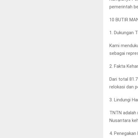
pemerintah ber
10 BUTIR MA
1. Dukungan T
Kami mendukun
sebagai repr
2. Fakta Keh
Dari total 81
relokasi dan 
3. Lindungi H
TNTN adalah r
Nusantara keh
4. Penegakan