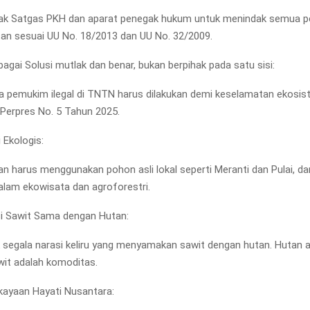
k Satgas PKH dan aparat penegak hukum untuk menindak semua p
an sesuai UU No. 18/2013 dan UU No. 32/2009.
bagai Solusi mutlak dan benar, bukan berpihak pada satu sisi:
a pemukim ilegal di TNTN harus dilakukan demi keselamatan ekosi
h Perpres No. 5 Tahun 2025.
 Ekologis:
an harus menggunakan pohon asli lokal seperti Meranti dan Pulai, d
lam ekowisata dan agroforestri.
si Sawit Sama dengan Hutan:
segala narasi keliru yang menyamakan sawit dengan hutan. Hutan 
wit adalah komoditas.
ekayaan Hayati Nusantara: