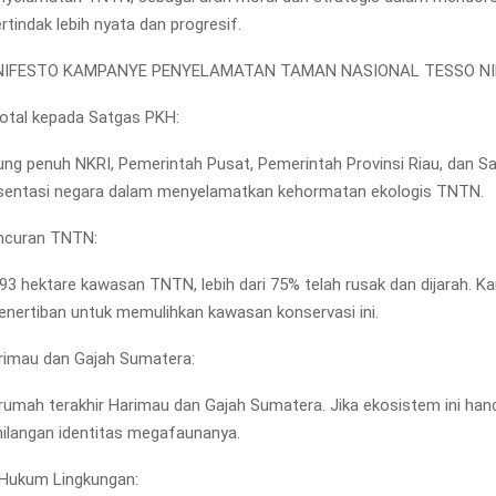
tindak lebih nyata dan progresif.
NIFESTO KAMPANYE PENYELAMATAN TAMAN NASIONAL TESSO NI
otal kepada Satgas PKH:
g penuh NKRI, Pemerintah Pusat, Pemerintah Provinsi Riau, dan S
esentasi negara dalam menyelamatkan kehormatan ekologis TNTN.
ancuran TNTN:
.793 hektare kawasan TNTN, lebih dari 75% telah rusak dan dijarah. 
penertiban untuk memulihkan kawasan konservasi ini.
arimau dan Gajah Sumatera:
umah terakhir Harimau dan Gajah Sumatera. Jika ekosistem ini han
ilangan identitas megafaunanya.
 Hukum Lingkungan: