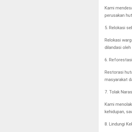
Kami mendesa
perusakan hut
5. Relokasi se
Relokasi warg
dilandasi ole
6. Reforestasi
Restorasi hut
masyarakat da
7. Tolak Nara
Kami menolak 
kehidupan, sa
8. Lindungi K