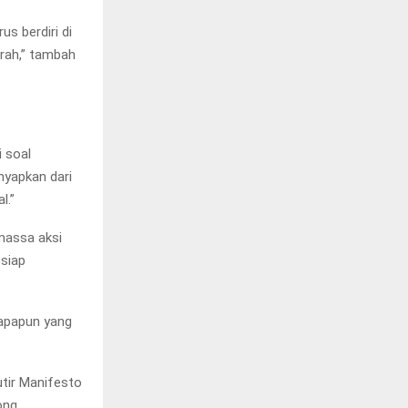
s berdiri di
arah,” tambah
i soal
nyapkan dari
l.”
massa aksi
siap
iapapun yang
tir Manifesto
ong