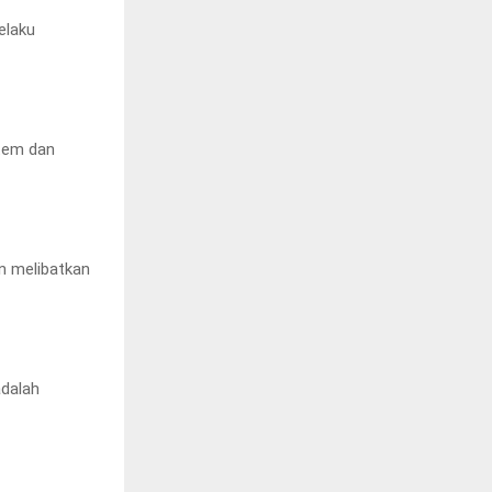
elaku
stem dan
an melibatkan
adalah