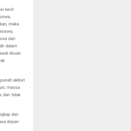
i kecil
iswa,
nkan, maka
asiswa,
ssa dari
dir dalam
wal ribuan
hak
punah akibat
gat, massa
 dan tidak
ngkap dan
masa depan