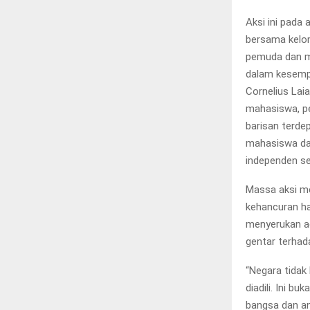
Aksi ini pada 
bersama kelo
pemuda dan ma
dalam kesempa
Cornelius Lai
mahasiswa, pe
barisan terd
mahasiswa dal
independen se
Massa aksi m
kehancuran ha
menyerukan ag
gentar terhad
“Negara tidak
diadili. Ini 
bangsa dan an