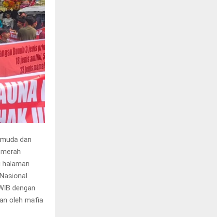
pemuda dan
 merah
i halaman
Nasional
 WIB dengan
an oleh mafia