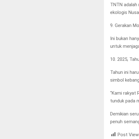
TNTN adalah r
ekologis Nusan
9. Gerakan Mo
Ini bukan hany
untuk menjag
10. 2025, Tah
Tahun ini har
simbol kebang
“Kami rakyat 
tunduk pada m
Demikian ser
penuh semang
Post View