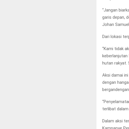
“Jangan biark
garis depan, 
Johan Samuel
Dari lokasi t
“Kami tidak a
keberlanjutan 
hutan rakyat.
Aksi damai in
dengan hanga
bergandengan
“Penyelamatan
terlibat dalam
Dalam aksi te
Kampanye Pen