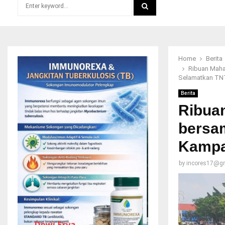
Search
for:
SEARCH
Home
Berita
Ribuan Maha
Selamatkan T
Berita
Ribua
bersa
Kampa
by
incores17@g