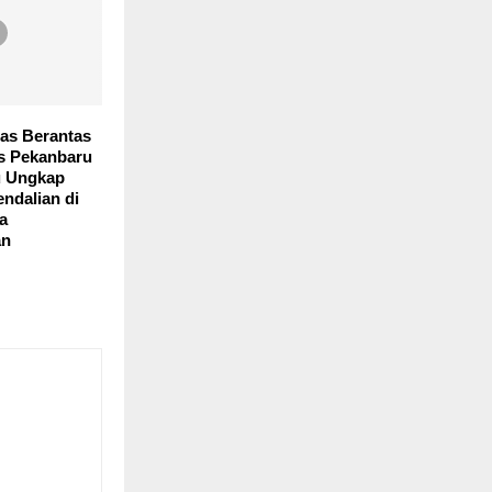
gas Berantas
s Pekanbaru
u Ungkap
ndalian di
a
an