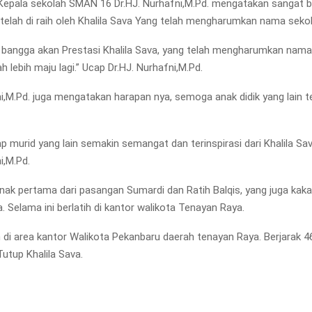
, Kepala sekolah SMAN 16 Dr.HJ. Nurhafni,M.Pd. mengatakan sangat 
 telah di raih oleh Khalila Sava Yang telah mengharumkan nama sekol
 bangga akan Prestasi Khalila Sava, yang telah mengharumkan nama
ah lebih maju lagi.” Ucap Dr.HJ. Nurhafni,M.Pd.
i,M.Pd. juga mengatakan harapan nya, semoga anak didik yang lain ter
p murid yang lain semakin semangat dan terinspirasi dari Khalila Sa
i,M.Pd.
Anak pertama dari pasangan Sumardi dan Ratih Balqis, yang juga kakak
 Selama ini berlatih di kantor walikota Tenayan Raya.
ih di area kantor Walikota Pekanbaru daerah tenayan Raya. Berjarak 4
utup Khalila Sava.