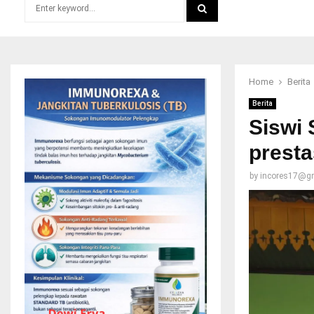
Search
for:
SEARCH
Home
Berita
Berita
Siswi
presta
by
incores17@g