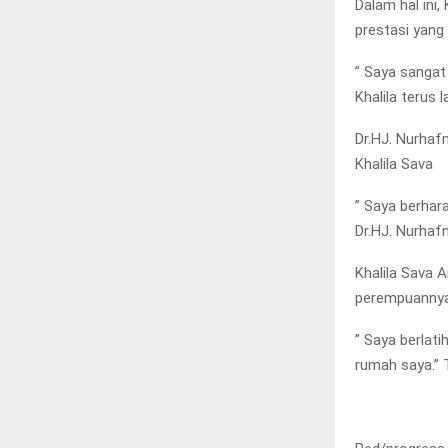
Dalam hal ini
prestasi yang
” Saya sangat
Khalila terus l
Dr.HJ. Nurhafn
Khalila Sava
” Saya berhara
Dr.HJ. Nurhafn
Khalila Sava 
perempuannya.
” Saya berlat
rumah saya.” T