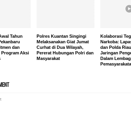
Awal Tahun
Polres Kuantan Singingi
Kolaborasi Te
Pekanbaru
Melaksanakan Giat Jumat
Narkoba: Lapa
itmen dan
Curhat di Dua Wilayah,
dan Polda Ria
 Program Aksi
Pererat Hubungan Polri dan
Jaringan Penge
s
Masyarakat
Dalam Lembag
Pemasyarakat
MENT