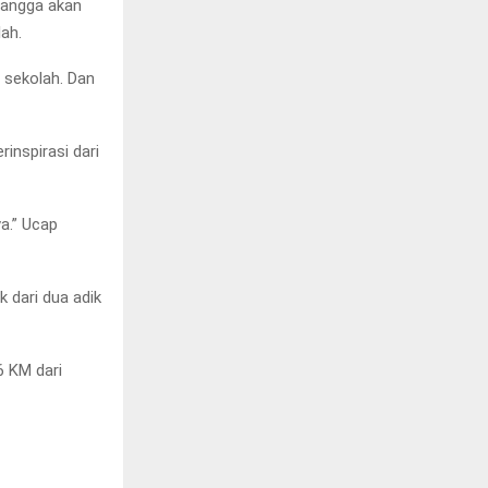
bangga akan
ah.
 sekolah. Dan
inspirasi dari
va.” Ucap
 dari dua adik
6 KM dari