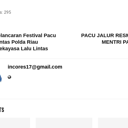
s:
295
T
lancaran Festival Pacu
PACU JALUR RESM
antas Polda Riau
MENTRI P
ekayasa Lalu Lintas
incores17@gmail.com
TS