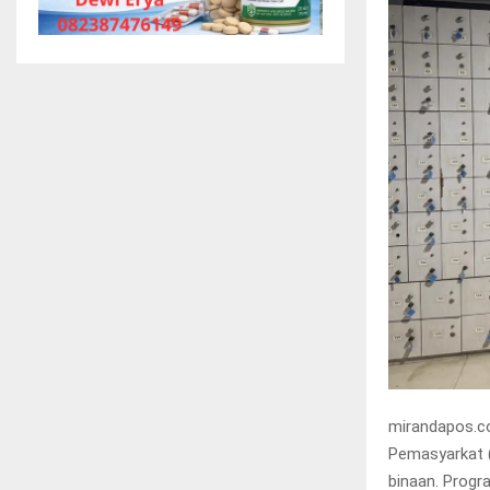
mirandapos.c
Pemasyarkat (
binaan. Progr