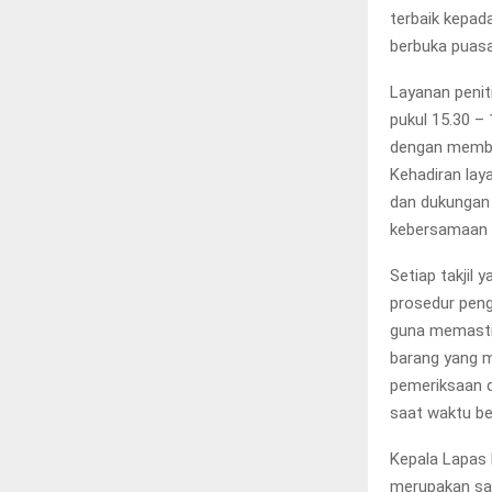
terbaik kepad
berbuka puasa
Layanan penit
pukul 15.30 –
dengan memba
Kehadiran lay
dan dukungan
kebersamaan d
Setiap takjil
prosedur peng
guna memastik
barang yang m
pemeriksaan d
saat waktu be
Kepala Lapas 
merupakan sal