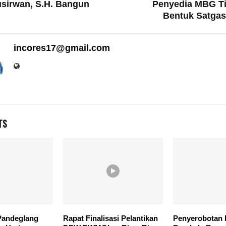
sirwan, S.H. Bangun
Penyedia MBG Ti
Bentuk Satga
incores17@gmail.com
TS
Pandeglang
Rapat Finalisasi Pelantikan
Penyerobotan 