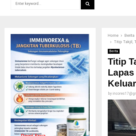
Search
for:
SEARCH
Home
Berita
Titip Takjil
Berita
Titip 
Lapas
Kelua
by
incores17@g