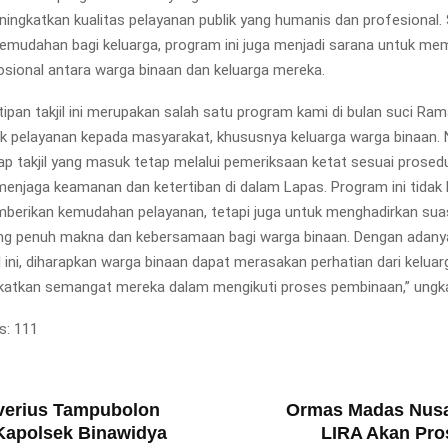
ningkatkan kualitas pelayanan publik yang humanis dan profesional. 
mudahan bagi keluarga, program ini juga menjadi sarana untuk me
ional antara warga binaan dan keluarga mereka.
tipan takjil ini merupakan salah satu program kami di bulan suci Ra
k pelayanan kepada masyarakat, khususnya keluarga warga binaan
iap takjil yang masuk tetap melalui pemeriksaan ketat sesuai prosed
menjaga keamanan dan ketertiban di dalam Lapas. Program ini tidak
berikan kemudahan pelayanan, tetapi juga untuk menghadirkan su
g penuh makna dan kebersamaan bagi warga binaan. Dengan adany
il ini, diharapkan warga binaan dapat merasakan perhatian dari keluar
katkan semangat mereka dalam mengikuti proses pembinaan,” ungka
s:
111
T
verius Tampubolon
Ormas Madas Nus
Kapolsek Binawidya
LIRA Akan Pr