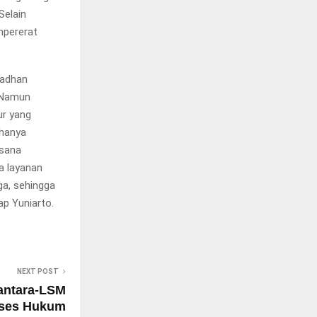
Selain
mpererat
madhan
. Namun
ur yang
 hanya
asana
a layanan
ga, sehingga
p Yuniarto.
NEXT POST
antara-LSM
oses Hukum