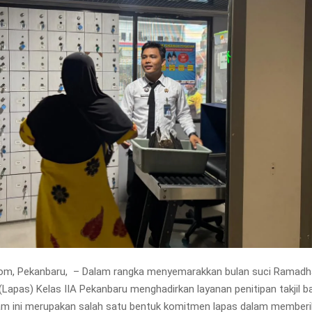
om, Pekanbaru, – Dalam rangka menyemarakkan bulan suci Ramad
Lapas) Kelas IIA Pekanbaru menghadirkan layanan penitipan takjil b
am ini merupakan salah satu bentuk komitmen lapas dalam memberi