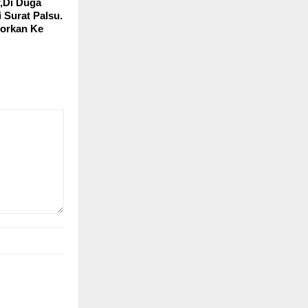
,Di Duga
 Surat Palsu.
porkan Ke