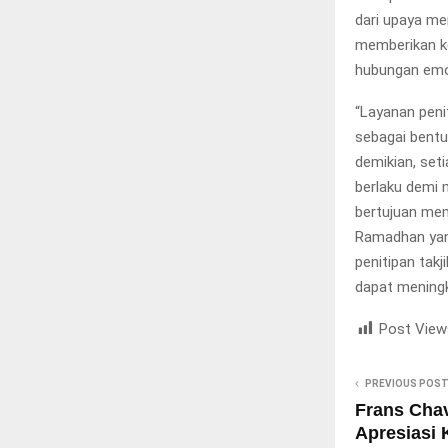
dari upaya me
memberikan ke
hubungan emos
“Layanan peni
sebagai bentu
demikian, set
berlaku demi 
bertujuan mem
Ramadhan yan
penitipan takj
dapat mening
Post View
PREVIOUS POS
Frans Cha
Apresiasi 