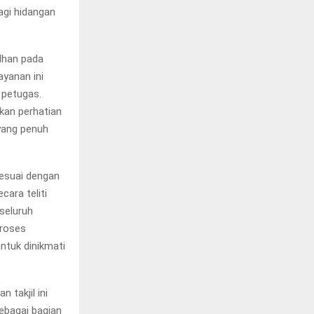
agi hidangan
adhan pada
yanan ini
 petugas.
kan perhatian
yang penuh
sesuai dengan
ara teliti
seluruh
proses
ntuk dinikmati
 takjil ini
ebagai bagian