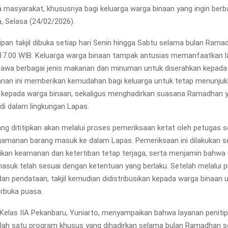
a masyarakat, khususnya bagi keluarga warga binaan yang ingin berb
, Selasa (24/02/2026).
ipan takjil dibuka setiap hari Senin hingga Sabtu selama bulan Ram
 17.00 WIB. Keluarga warga binaan tampak antusias memanfaatkan la
wa berbagai jenis makanan dan minuman untuk diserahkan kepada
anan ini memberikan kemudahan bagi keluarga untuk tetap menunjuk
 kepada warga binaan, sekaligus menghadirkan suasana Ramadhan 
i dalam lingkungan Lapas.
 yang dititipkan akan melalui proses pemeriksaan ketat oleh petugas 
amanan barang masuk ke dalam Lapas. Pemeriksaan ini dilakukan sec
an keamanan dan ketertiban tetap terjaga, serta menjamin bahwa 
asuk telah sesuai dengan ketentuan yang berlaku. Setelah melalui 
an pendataan, takjil kemudian didistribusikan kepada warga binaan u
rbuka puasa.
Kelas IIA Pekanbaru, Yuniarto, menyampaikan bahwa layanan penitipan
ah satu program khusus yang dihadirkan selama bulan Ramadhan s