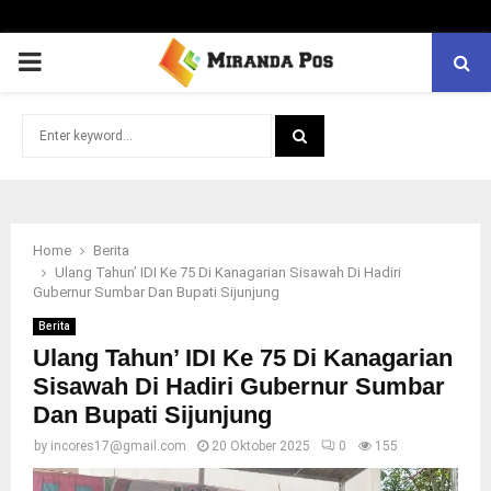
PRIMARY
MENU
Search
for:
SEARCH
Home
Berita
Ulang Tahun’ IDI Ke 75 Di Kanagarian Sisawah Di Hadiri
Gubernur Sumbar Dan Bupati Sijunjung
Berita
Ulang Tahun’ IDI Ke 75 Di Kanagarian
Sisawah Di Hadiri Gubernur Sumbar
Dan Bupati Sijunjung
by
incores17@gmail.com
20 Oktober 2025
0
155