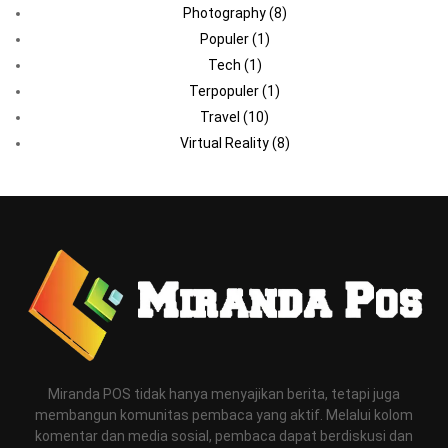
Photography
(8)
Populer
(1)
Tech
(1)
Terpopuler
(1)
Travel
(10)
Virtual Reality
(8)
Miranda POS tidak hanya menyajikan berita, tetapi juga
membangun komunitas pembaca yang aktif. Melalui kolom
komentar dan media sosial, pembaca dapat berdiskusi dan