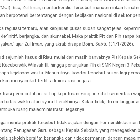
MOI) Riau, Zul Iman, menilai kondisi tersebut mencerminkan lemahn
dan berpotensi bertentangan dengan kebijakan nasional di sektor pen
ca regulasi terbaru, arah kebijakan pusat sudah sangat jelas: kepem
definitif, berjangka, dan akuntabel. Maka praktik Plt dan Plh tanpa b
yakan,” ujar Zul Iman, yang akrab disapa Boim, Sabtu (31/1/2026).
i sejumlah kasus di Riau, mulai dari masih banyaknya Plt Kepala Se
t Kacabdisdik Wilayah III, hingga penunjukan Plh di SMK Negeri 3 Pe
anpa kejelasan waktu. Menurutnya, kondisi tersebut bukan lagi perso
nkan menyangkut tertib administrasi negara.
strasi pemerintahan, setiap keputusan yang bersifat sementara waj
batas waktu atau syarat berakhirnya. Kalau tidak, itu melanggar a
mbuka ruang maladministrasi,” tegasnya.
ga menilai praktik tersebut tidak sejalan dengan Permendikdasmen
entang Penugasan Guru sebagai Kepala Sekolah, yang menegaskan 
ala sekolah bersifat berjangka dan tidak permanen, dengan masa 