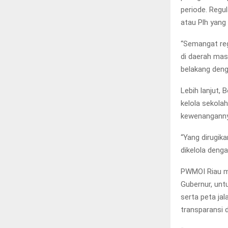
periode. Regu
atau Plh yang
“Semangat reg
di daerah masi
belakang deng
Lebih lanjut,
kelola sekolah
kewenangannya
“Yang dirugika
dikelola deng
PWMOI Riau me
Gubernur, unt
serta peta jal
transparansi 