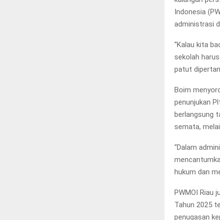
Indonesia (PW
administrasi 
“Kalau kita ba
sekolah harus 
patut dipertan
Boim menyorot
penunjukan Pl
berlangsung t
semata, melai
“Dalam admini
mencantumkan 
hukum dan me
PWMOI Riau ju
Tahun 2025 t
penugasan kep