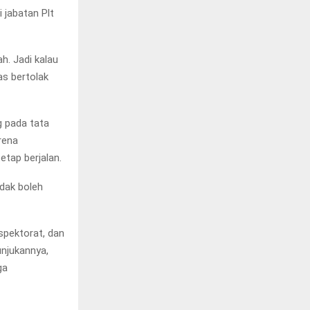
 jabatan Plt
h. Jadi kalau
as bertolak
g pada tata
rena
tap berjalan.
idak boleh
spektorat, dan
unjukannya,
ga