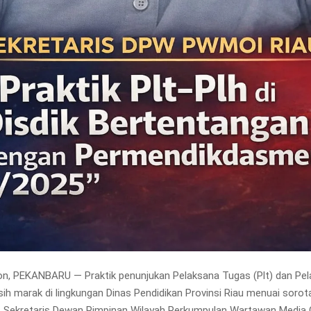
n, PEKANBARU — Praktik penunjukan Pelaksana Tugas (Plt) dan Pel
sih marak di lingkungan Dinas Pendidikan Provinsi Riau menuai sorot
. Sekretaris Dewan Pimpinan Wilayah Perkumpulan Wartawan Media 