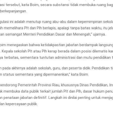
lasi tersebut, kata Boim, secara substansi tidak membuka ruang bagi
 berkepanjangan.
ulasi ini adalah menutup ruang abu-abu dalam kepemimpinan sekola
h memelihara Plt dan Plh berlapis, apalagi tanpa batas waktu, itu jel
an semangat Menteri Pendidikan Dasar dan Menengah,” ujarnya.
 Boim menegaskan bahwa ketidakpastian jabatan berdampak langsun
. Kepala sekolah Plt atau Plh kerap berada dalam posisi dilematis ka
 terbatas, sementara tuntutan administrasi dan mutu pendidikan te
n pada akhirnya adalah sekolah, guru, dan peserta didik. Pendidikan t
an status sementara yang dipermanenkan,” kata Boim.
ndorong Pemerintah Provinsi Riau, khususnya Dinas Pendidikan, In
uk membuka data publik terkait jumlah Plt dan Plh, dasar hukum pen
an penataan jabatan definitif. Langkah ini dinilai penting untuk menja
dan kepercayaan publik.