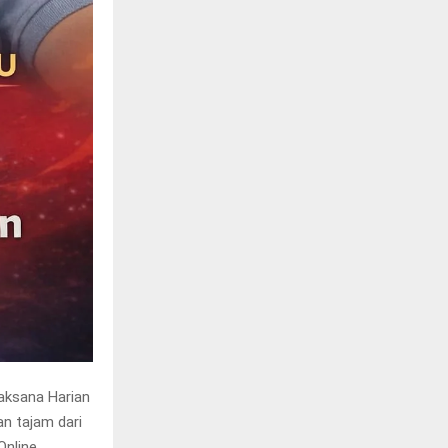
aksana Harian
an tajam dari
Online