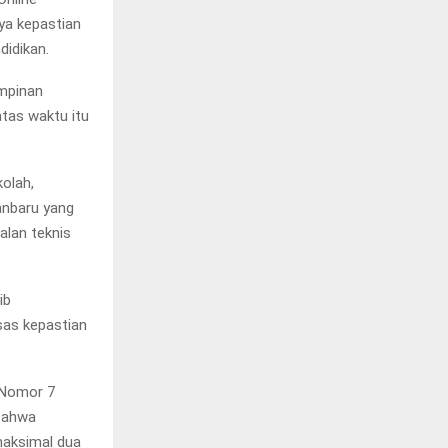
ya kepastian
didikan.
impinan
atas waktu itu
kolah,
kanbaru yang
alan teknis
ib
sas kepastian
 Nomor 7
bahwa
maksimal dua