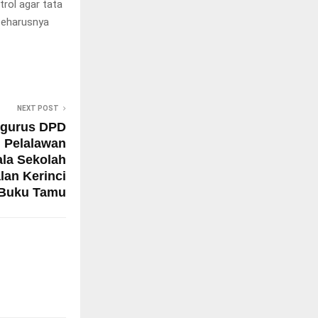
trol agar tata
 seharusnya
NEXT POST
ngurus DPD
 Pelalawan
ala Sekolah
an Kerinci
 Buku Tamu