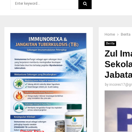
Search
for:
SEARCH
Home
Berita
Berita
Zul Im
Sekola
Jabat
by
incores17@g