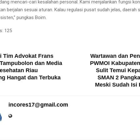
edang mencari-cari kesalahan personal. Kami menjalankan fungsi kon
kan berjalan sesuai aturan. Kalau regulasi pusat sudah jelas, daerah
sisten,” pungkas Boim.
s:
125
T
i Tim Advokat Frans
Wartawan dan Pe
 Tampubolon dan Media
PWMOI Kabupaten
Kesehatan Riau
Sulit Temui Kep
g Hangat dan Terbuka ‎
SMAN 2 Pangkal
Meski Sudah Isi
incores17@gmail.com