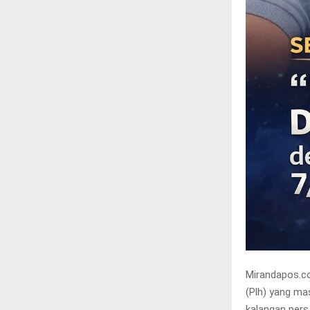
Mirandapos.co
(Plh) yang ma
kalangan pers