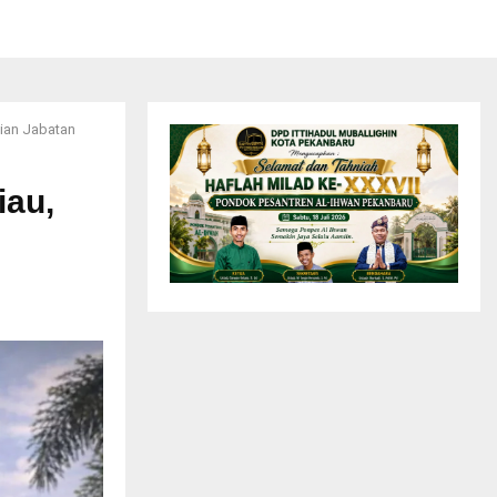
tian Jabatan
iau,