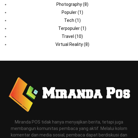
Photography
(8)
Populer
(1)
Tech
(1)
Terpopuler
(1)
Travel
(10)
Virtual Reality
(8)
Miranda POS tidak hanya menyajikan berita, tetapi juga
membangun komunitas pembaca yang aktif. Melalui kolom
komentar dan media sosial, pembaca dapat berdiskusi dan