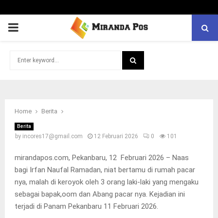
PRIMARY
MENU
Search
for:
SEARCH
Home
Berita
Berita
by
incores17@gmail.com
12 Februari 2026
0
101
mirandapos.com, Pekanbaru, 12 Februari 2026 – Naas
bagi Irfan Naufal Ramadan, niat bertamu di rumah pacar
nya, malah di keroyok oleh 3 orang laki-laki yang mengaku
sebagai bapak,oom dan Abang pacar nya. Kejadian ini
terjadi di Panam Pekanbaru 11 Februari 2026.