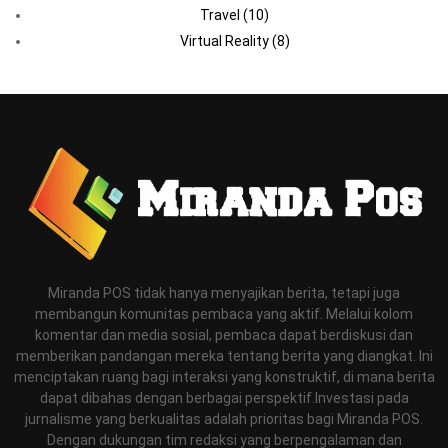
Travel
(10)
Virtual Reality
(8)
Miranda POS tidak hanya menyajikan berita, tetapi juga
membangun komunitas pembaca yang aktif. Melalui kolom
komentar dan media sosial, pembaca dapat berdiskusi dan
memberikan pandangan mereka tentang berita yang diangkat. Ini
menciptakan ruang bagi interaksi yang konstruktif, di mana berita
dapat dibahas dengan berbagai perspektif.Investasi pada
jurnalisme yang berkualitas adalah prioritas bagi Miranda POS.
Dengan dukungan tim redaksi yang berpengalaman dan