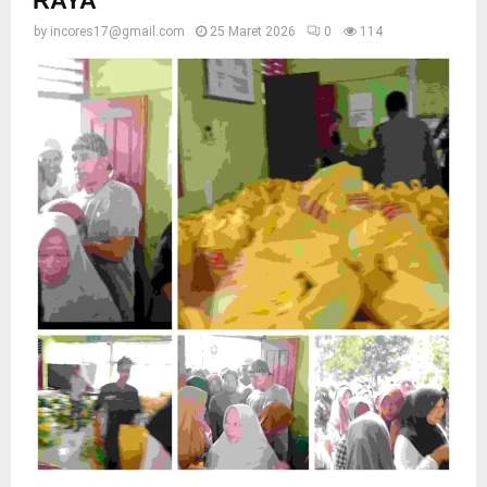
RAYA
by
incores17@gmail.com
25 Maret 2026
0
114