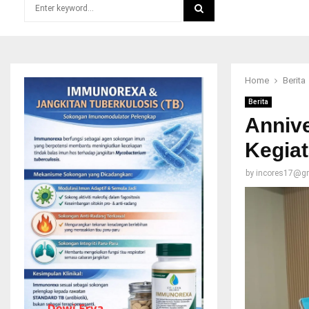
Search
for:
SEARCH
Home
Berita
Berita
Annive
Kegiat
by
incores17@g