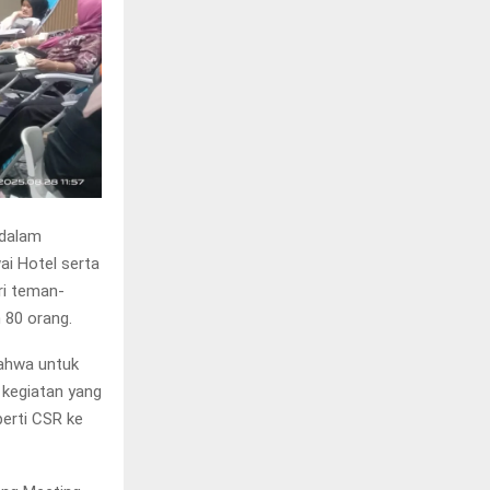
 dalam
i Hotel serta
ri teman-
 80 orang.
bahwa untuk
 kegiatan yang
perti CSR ke