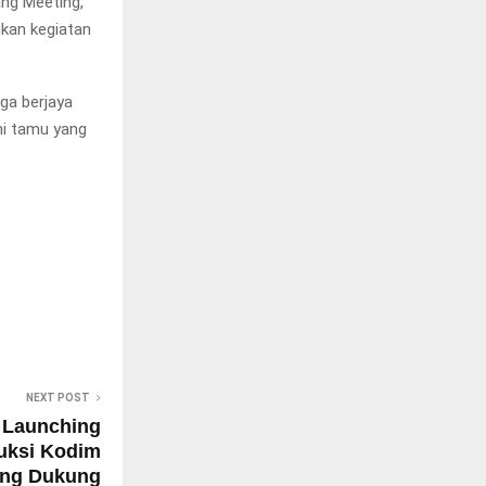
ng Meeting,
kan kegiatan
uga berjaya
ni tamu yang
NEXT POST
 Launching
uksi Kodim
ang Dukung