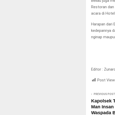
Beliau juga m
Restoran dan 
acara di Hotel
Harapan dari B
kedepannya da
nginap maupun
Editor : Zunard
Post View
PREVIOUS POS
Kapolsek T
Man Insan 
Waspada B