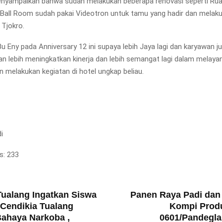
enyampaikan bahwa sudah melakukan beberapa renovasi seperti Rua
Ball Room sudah pakai Videotron untuk tamu yang hadir dan melaku
 Tjokro.
u Eny pada Anniversary 12 ini supaya lebih Jaya lagi dan karyawan j
n lebih meningkatkan kinerja dan lebih semangat lagi dalam melaya
 melakukan kegiatan di hotel ungkap beliau.
i
s:
233
T
ualang Ingatkan Siswa
Panen Raya Padi dan
Cendikia Tualang
Kompi Prod
ahaya Narkoba ,
0601/Pandegl