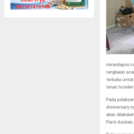
mirandapos.c
rangkaian ac
terbuka untuk
tenan hotelie
Pada pelaksan
Anniversary n
akan dilakukan
Panti Asuhan,