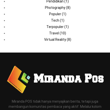
Pendidikan
(1)
Photography
(8)
Populer
(1)
Tech
(1)
Terpopuler
(1)
Travel
(10)
Virtual Reality
(8)
Miranda POS tidak hanya menyajikan berita, tetapi juga
membangun komunitas pembaca yang aktif. Melalui kolom