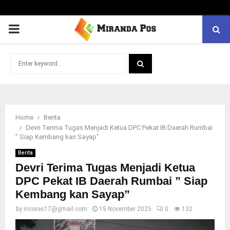
PRIMARY
MENU
Search
for:
SEARCH
Home
Berita
Devri Terima Tugas Menjadi Ketua DPC Pekat IB Daerah Rumbai
” Siap Kembang kan Sayap”
Berita
Devri Terima Tugas Menjadi Ketua
DPC Pekat IB Daerah Rumbai ” Siap
Kembang kan Sayap”
by
incores17@gmail.com
15 November 2025
0
132