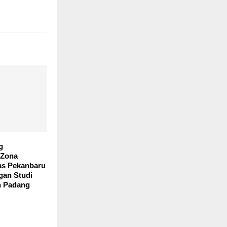
g
Zona
pas Pekanbaru
gan Studi
n Padang