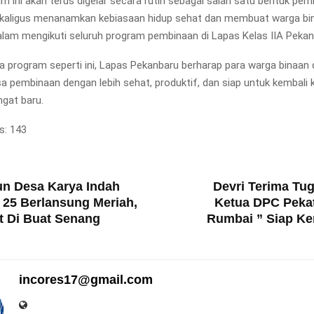
m ini akan terus digelar secara rutin sebagai salah satu bentuk pe
ekaligus menanamkan kebiasaan hidup sehat dan membuat warga bi
alam mengikuti seluruh program pembinaan di Lapas Kelas IIA Pekan
 program seperti ini, Lapas Pekanbaru berharap para warga binaan
a pembinaan dengan lebih sehat, produktif, dan siap untuk kembali
gat baru.
s:
143
T
un Desa Karya Indah
Devri Terima Tu
 25 Berlansung Meriah,
Ketua DPC Pekat
t Di Buat Senang
Rumbai ” Siap K
incores17@gmail.com