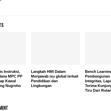
TS
s Instruksi,
Langkah HMI Dalam
Bench Learnin
dana MPC PP
Menjawab isu global terkait
Pembangunan 
iap Kawal
Pendidikan dan
Integritas, La
ng Nugroho
Lingkungan
Terima Kunjun
Tiru Dari Ruta
MENT