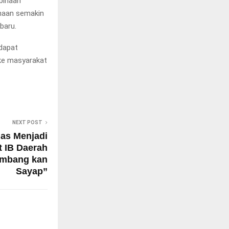
mbinaan
naan semakin
baru.
 dapat
 ke masyarakat
NEXT POST
gas Menjadi
 IB Daerah
embang kan
Sayap”