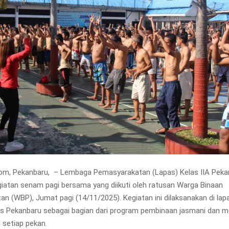
om, Pekanbaru, – Lembaga Pemasyarakatan (Lapas) Kelas IIA Peka
iatan senam pagi bersama yang diikuti oleh ratusan Warga Binaan
n (WBP), Jumat pagi (14/11/2025). Kegiatan ini dilaksanakan di la
s Pekanbaru sebagai bagian dari program pembinaan jasmani dan m
n setiap pekan.