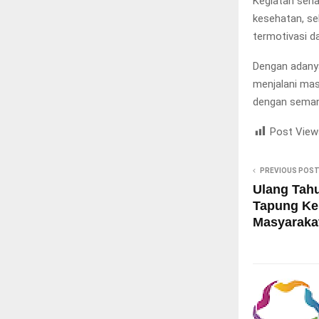
Kegiatan sena
kesehatan, s
termotivasi d
Dengan adanya
menjalani mas
dengan seman
Post View
PREVIOUS POS
Ulang Tah
Tapung Ke
Masyaraka