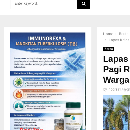
Search
for:
SEARCH
Home
Berita
Lapas Kelas
Berita
Lapas
Pagi R
Warga
by
incores17@g