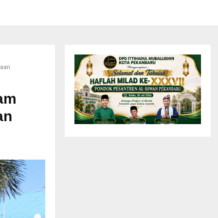
naan
nam
an