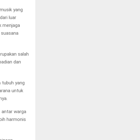
 musik yang
ari luar
uk menjaga
n suasana
erupakan salah
badian dan
a tubuh yang
arana untuk
nya.
f antar warga
bih harmonis