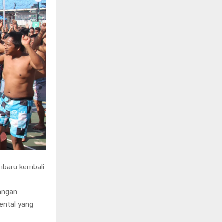
nbaru kembali
pangan
ental yang