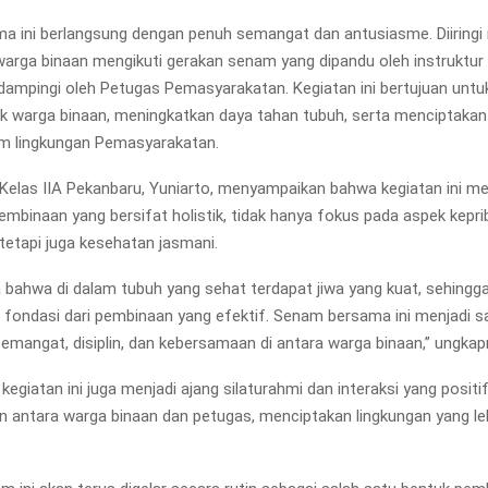
 ini berlangsung dengan penuh semangat dan antusiasme. Diiringi
 warga binaan mengikuti gerakan senam yang dipandu oleh instruktur d
dampingi oleh Petugas Pemasyarakatan. Kegiatan ini bertujuan unt
ik warga binaan, meningkatkan daya tahan tubuh, serta menciptaka
lam lingkungan Pemasyarakatan.
Kelas IIA Pekanbaru, Yuniarto, menyampaikan bahwa kegiatan ini m
embinaan yang bersifat holistik, tidak hanya fokus pada aspek kepri
 tetapi juga kesehatan jasmani.
 bahwa di dalam tubuh yang sehat terdapat jiwa yang kuat, sehingg
 fondasi dari pembinaan yang efektif. Senam bersama ini menjadi s
angat, disiplin, dan kebersamaan di antara warga binaan,” ungkap
kegiatan ini juga menjadi ajang silaturahmi dan interaksi yang positi
 antara warga binaan dan petugas, menciptakan lingkungan yang le