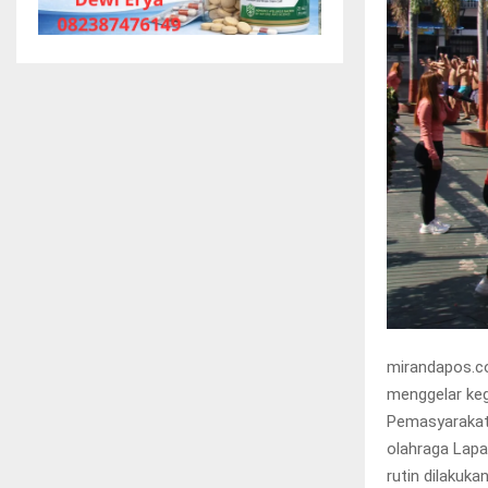
mirandapos.c
menggelar keg
Pemasyarakata
olahraga Lapa
rutin dilakuka