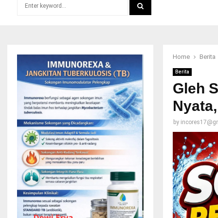
Search
for:
SEARCH
Home
Berita
Berita
Gleh S
Nyata,
by
incores17@g