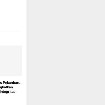
as Pekanbaru,
gkatkan
ntegritas