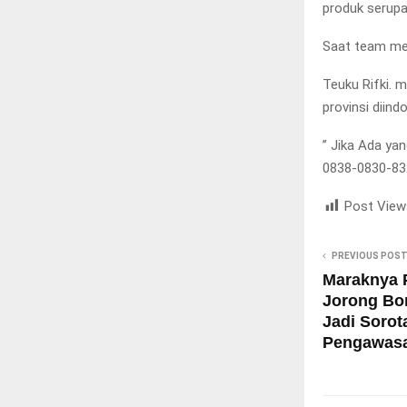
produk serupa
Saat team med
Teuku Rifki. 
provinsi diind
” Jika Ada ya
0838-0830-832
Post View
PREVIOUS POS
Maraknya 
Jorong Bon
Jadi Sorot
Pengawasa