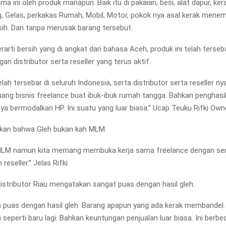
ma ini oleh produk manapun. Baik itu di pakaian, besi, alat dapur, ke
, Gelas, perkakas Rumah, Mobil, Motor, pokok nya asal kerak menem
rsih. Dan tanpa merusak barang tersebut.
erarti bersih yang di angkat dari bahasa Aceh, produk ini telah terseb
an distributor serta reseller yang terus aktif.
elah tersebar di seluruh Indonesia, serta distributor serta reseller nya
ng bisnis freelance buat ibuk-ibuk rumah tangga. Bahkan penghasi
nya bermodalkan HP. Ini suatu yang luar biasa.” Ucap Teuku Rifki Own
askan bahwa Gleh bukan kah MLM
 MLM namun kita memang membuka kerja sama freelance dengan s
 reseller.” Jelas Rifki
istributor Riau mengatakan sangat puas dengan hasil gleh.
 puas dengan hasil gleh. Barang apapun yang ada kerak membandel. 
 seperti baru lagi. Bahkan keuntungan penjualan luar biasa. Ini berb