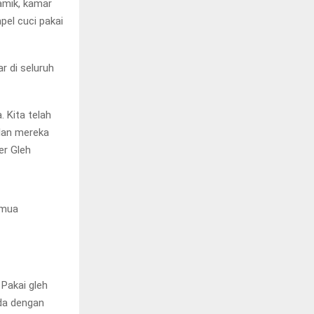
ramik, kamar
pel cuci pakai
ar di seluruh
. Kita telah
lan mereka
er Gleh
emua
Pakai gleh
eda dengan