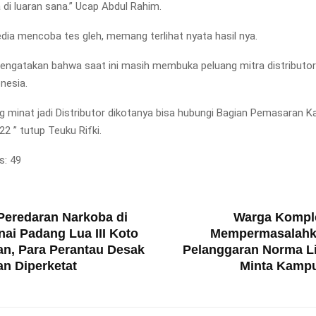
 di luaran sana.” Ucap Abdul Rahim.
ia mencoba tes gleh, memang terlihat nyata hasil nya.
mengatakan bahwa saat ini masih membuka peluang mitra distributor
onesia.
ng minat jadi Distributor dikotanya bisa hubungi Bagian Pemasaran 
2 ” tutup Teuku Rifki.
s:
49
T
Peredaran Narkoba di
Warga Kompl
ai Padang Lua III Koto
Mempermasalahk
an, Para Perantau Desak
Pelanggaran Norma L
n Diperketat
Minta Kamp