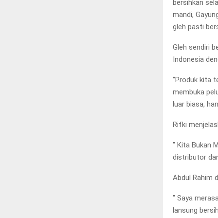
bersihkan sela
mandi, Gayung
gleh pasti be
Gleh sendiri b
Indonesia deng
“Produk kita t
membuka pelua
luar biasa, ha
Rifki menjel
” Kita Bukan
distributor dan
Abdul Rahim d
” Saya merasa
lansung bersih