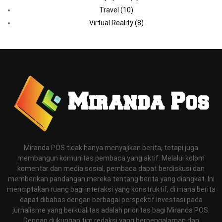
Travel
(10)
Virtual Reality
(8)
Miranda POS tidak hanya menyajikan berita, tetapi juga
membangun komunitas pembaca yang aktif. Melalui kolom
komentar dan media sosial, pembaca dapat berdiskusi dan
memberikan pandangan mereka tentang berita yang diangkat. Ini
menciptakan ruang bagi interaksi yang konstruktif, di mana berita
dapat dibahas dengan berbagai perspektif.Investasi pada
jurnalisme yang berkualitas adalah prioritas bagi Miranda POS.
Dengan dukungan tim redaksi yang berpengalaman dan