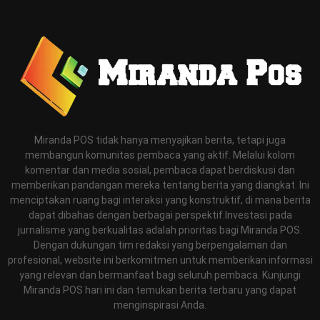
Miranda POS tidak hanya menyajikan berita, tetapi juga
membangun komunitas pembaca yang aktif. Melalui kolom
komentar dan media sosial, pembaca dapat berdiskusi dan
memberikan pandangan mereka tentang berita yang diangkat. Ini
menciptakan ruang bagi interaksi yang konstruktif, di mana berita
dapat dibahas dengan berbagai perspektif.Investasi pada
jurnalisme yang berkualitas adalah prioritas bagi Miranda POS.
Dengan dukungan tim redaksi yang berpengalaman dan
profesional, website ini berkomitmen untuk memberikan informasi
yang relevan dan bermanfaat bagi seluruh pembaca. Kunjungi
Miranda POS hari ini dan temukan berita terbaru yang dapat
menginspirasi Anda.