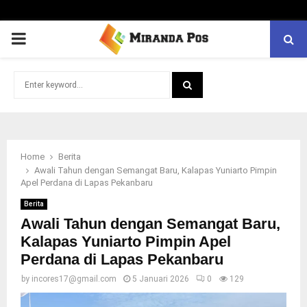
PRIMARY
MENU
Search
for:
SEARCH
Home
Berita
Awali Tahun dengan Semangat Baru, Kalapas Yuniarto Pimpin
Apel Perdana di Lapas Pekanbaru
Berita
Awali Tahun dengan Semangat Baru,
Kalapas Yuniarto Pimpin Apel
Perdana di Lapas Pekanbaru
by
incores17@gmail.com
5 Januari 2026
0
129