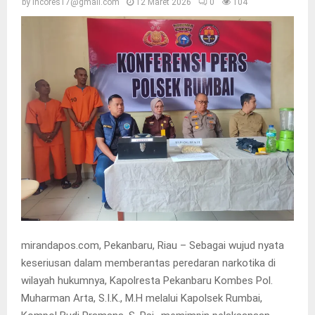
by
incores17@gmail.com
12 Maret 2026
0
104
mirandapos.com, Pekanbaru, Riau – Sebagai wujud nyata
keseriusan dalam memberantas peredaran narkotika di
wilayah hukumnya, Kapolresta Pekanbaru Kombes Pol.
Muharman Arta, S.I.K., M.H melalui Kapolsek Rumbai,