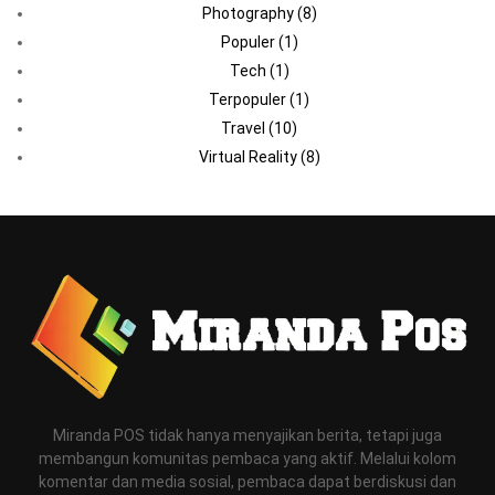
Photography
(8)
Populer
(1)
Tech
(1)
Terpopuler
(1)
Travel
(10)
Virtual Reality
(8)
Miranda POS tidak hanya menyajikan berita, tetapi juga
membangun komunitas pembaca yang aktif. Melalui kolom
komentar dan media sosial, pembaca dapat berdiskusi dan