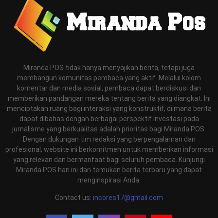
Miranda POS tidak hanya menyajikan berita, tetapi juga
membangun komunitas pembaca yang aktif. Melalui kolom
komentar dan media sosial, pembaca dapat berdiskusi dan
memberikan pandangan mereka tentang berita yang diangkat. Ini
menciptakan ruang bagi interaksi yang konstruktif, di mana berita
dapat dibahas dengan berbagai perspektif.Investasi pada
jurnalisme yang berkualitas adalah prioritas bagi Miranda POS.
Dengan dukungan tim redaksi yang berpengalaman dan
profesional, website ini berkomitmen untuk memberikan informasi
yang relevan dan bermanfaat bagi seluruh pembaca. Kunjungi
Miranda POS hari ini dan temukan berita terbaru yang dapat
menginspirasi Anda.
Contact us:
incores17@gmail.com