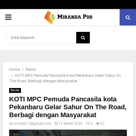
PRIMARY
MENU
Search
for:
SEARCH
Home
Berita
KOTI MPC Pemuda Pancasila kota Pekanbaru Gelar Sahur On
The Road, Berbagi dengan Masyarakat
Berita
KOTI MPC Pemuda Pancasila kota
Pekanbaru Gelar Sahur On The Road,
Berbagi dengan Masyarakat
by
incores17@gmail.com
12 Maret 2026
0
67