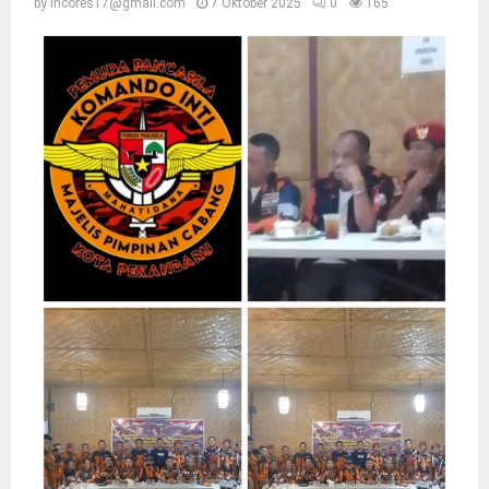
by
incores17@gmail.com
7 Oktober 2025
0
165