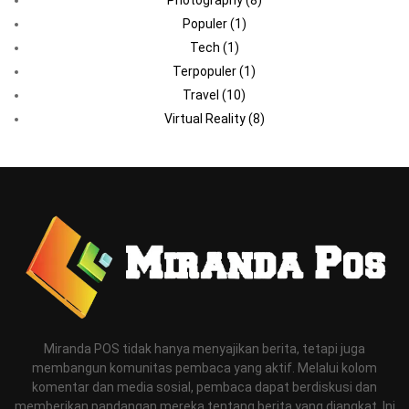
Populer
(1)
Tech
(1)
Terpopuler
(1)
Travel
(10)
Virtual Reality
(8)
Miranda POS tidak hanya menyajikan berita, tetapi juga
membangun komunitas pembaca yang aktif. Melalui kolom
komentar dan media sosial, pembaca dapat berdiskusi dan
memberikan pandangan mereka tentang berita yang diangkat. Ini