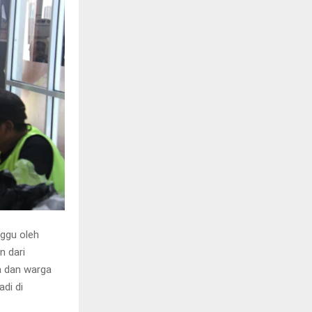
ggu oleh
n dari
a dan warga
di di