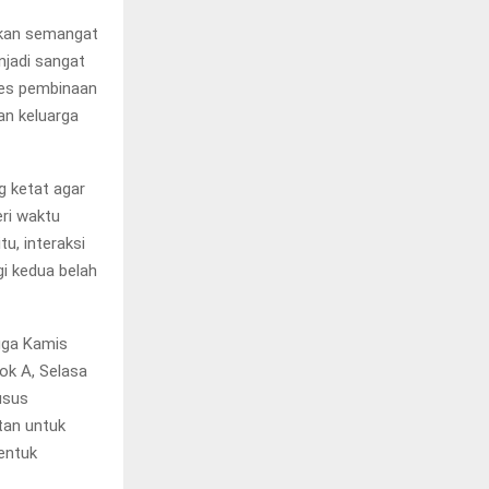
rikan semangat
jadi sangat
ses pembinaan
an keluarga
g ketat agar
eri waktu
u, interaksi
i kedua belah
ngga Kamis
ok A, Selasa
usus
atan untuk
entuk