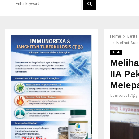
Search
for:
SEARCH
Home
Berita
Melihat Sua
Berita
Meliha
IIA P
Melep
by
incores17@g