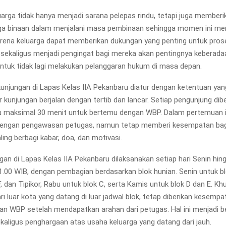
uarga tidak hanya menjadi sarana pelepas rindu, tetapi juga membe
ga binaan dalam menjalani masa pembinaan sehingga momen ini men
rena keluarga dapat memberikan dukungan yang penting untuk pro
 sekaligus menjadi pengingat bagi mereka akan pentingnya keberada
ntuk tidak lagi melakukan pelanggaran hukum di masa depan.
unjungan di Lapas Kelas IIA Pekanbaru diatur dengan ketentuan yan
 kunjungan berjalan dengan tertib dan lancar. Setiap pengunjung dib
tu maksimal 30 menit untuk bertemu dengan WBP. Dalam pertemuan it
dengan pengawasan petugas, namun tetap memberi kesempatan bag
ling berbagi kabar, doa, dan motivasi.
gan di Lapas Kelas IIA Pekanbaru dilaksanakan setiap hari Senin hi
1.00 WIB, dengan pembagian berdasarkan blok hunian. Senin untuk bl
F, dan Tipikor, Rabu untuk blok C, serta Kamis untuk blok D dan E. Kh
i luar kota yang datang di luar jadwal blok, tetap diberikan kesemp
n WBP setelah mendapatkan arahan dari petugas. Hal ini menjadi b
sekaligus penghargaan atas usaha keluarga yang datang dari jauh.