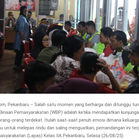
om, Pekanbaru – Salah satu momen yang berharga dan ditunggu tun
Binaan Pemasyarakatan (WBP) adalah ketika mendapatkan kunjunga
orang-orang terdekat. Itulah saat-saat penuh emosi dimana keluarg
u untuk melepas rindu dan saling menguatkan, pemandangan ini terja
yarakatan (Lapas) Kelas IIA Pekanbaru, Selasa (26/08/25).