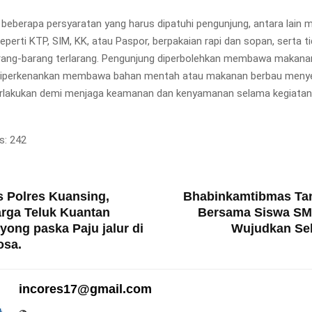
da beberapa persyaratan yang harus dipatuhi pengunjung, antara lai
 seperti KTP, SIM, KK, atau Paspor, berpakaian rapi dan sopan, serta t
ng-barang terlarang. Pengunjung diperbolehkan membawa makana
diperkenankan membawa bahan mentah atau makanan berbau meny
berlakukan demi menjaga keamanan dan kenyamanan selama kegiatan
s:
242
T
 Polres Kuansing,
Bhabinkamtibmas T
rga Teluk Kuantan
Bersama Siswa SMA
ong paska Paju jalur di
Wujudkan Sek
osa.
incores17@gmail.com