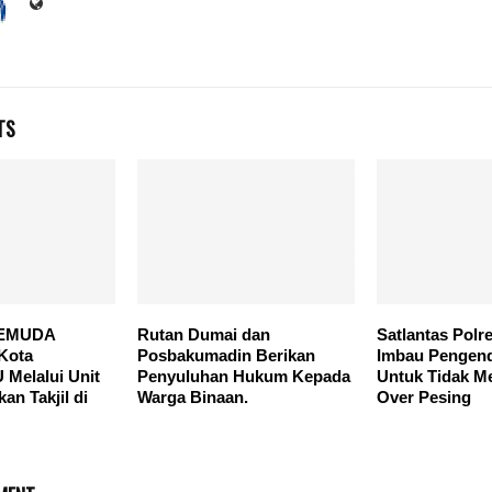
TS
PEMUDA
Rutan Dumai dan
Satlantas Polr
Kota
Posbakumadin Berikan
Imbau Pengend
elalui Unit
Penyuluhan Hukum Kepada
Untuk Tidak Me
an Takjil di
Warga Binaan.
Over Pesing