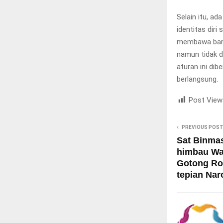
Selain itu, a
identitas diri
membawa bara
namun tidak 
aturan ini di
berlangsung.
Post View
PREVIOUS POS
Sat Binmas
himbau Wa
Gotong Roy
tepian Nar