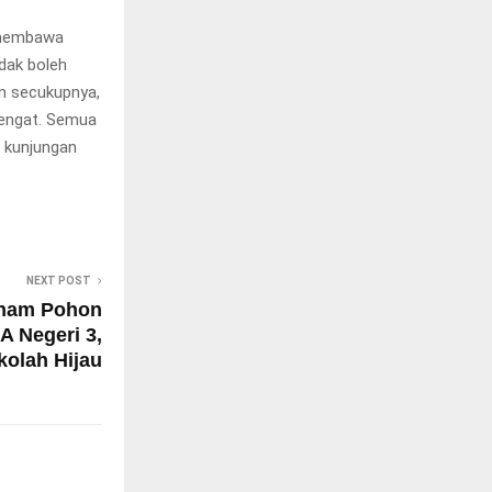
n membawa
idak boleh
n secukupnya,
engat. Semua
 kunjungan
NEXT POST
anam Pohon
 Negeri 3,
olah Hijau