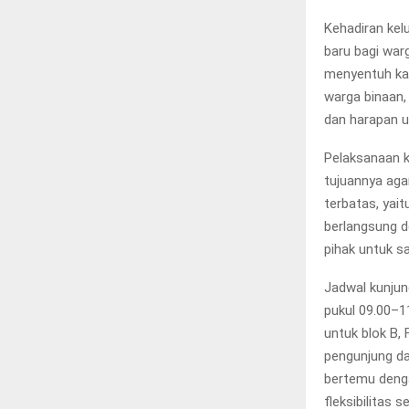
Kehadiran kel
baru bagi war
menyentuh ka
warga binaan,
dan harapan u
Pelaksanaan k
tujuannya agar
terbatas, yai
berlangsung 
pihak untuk sa
Jadwal kunjun
pukul 09.00–1
untuk blok B, 
pengunjung dar
bertemu denga
fleksibilitas 