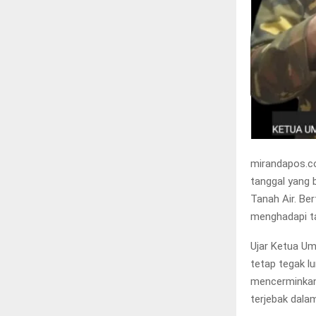
mirandapos.co
tanggal yang 
Tanah Air. Be
menghadapi t
Ujar Ketua Um
tetap tegak l
mencerminkan 
terjebak dala