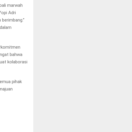
bali marwah
opi Adri
 berimbang.”
 dalam
erkomitmen
ingat bahwa
uat kolaborasi
semua pihak
majuan