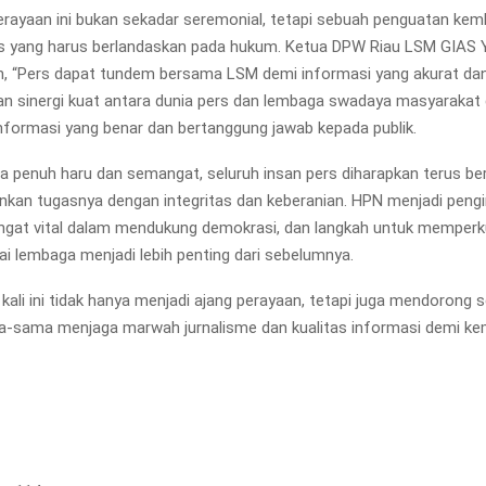
ayaan ini bukan sekadar seremonial, tetapi sebuah penguatan kem
lis yang harus berlandaskan pada hukum. Ketua DPW Riau LSM GIAS Y
 “Pers dapat tundem bersama LSM demi informasi yang akurat dan
an sinergi kuat antara dunia pers dan lembaga swadaya masyarakat
formasi yang benar dan bertanggung jawab kepada publik.
 penuh haru dan semangat, seluruh insan pers diharapkan terus b
nkan tugasnya dengan integritas dan keberanian. HPN menjadi peng
ngat vital dalam mendukung demokrasi, dan langkah untuk memperk
ai lembaga menjadi lebih penting dari sebelumnya.
ali ini tidak hanya menjadi ajang perayaan, tetapi juga mendorong 
a-sama menjaga marwah jurnalisme dan kualitas informasi demi ke