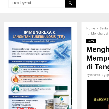
Search
for:
SEARCH
Home
Berita
Menghargai 
Berita
Mengha
Mempe
di Ten
by
incores17@g