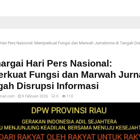
Hari Pers Nasional: Memperkuat Fungsi dan Marwah Jurnalisme di Tengah Dis
rgai Hari Pers Nasional:
rkuat Fungsi dan Marwah Jurn
gah Disrupsi Informasi
mail.com
9 Februari 2026
0
110