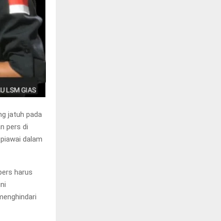
ng jatuh pada
n pers di
 piawai dalam
pers harus
ni
menghindari