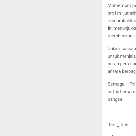
Momentum per
profesi jurna
menambahkan,
Ini menunjukk
memberikan in
Dalam suasana
untuk menjala
peran pers sa
antara berbag
Semoga, HPN k
untuk bersam
bangsa.
Tim _ Red …..