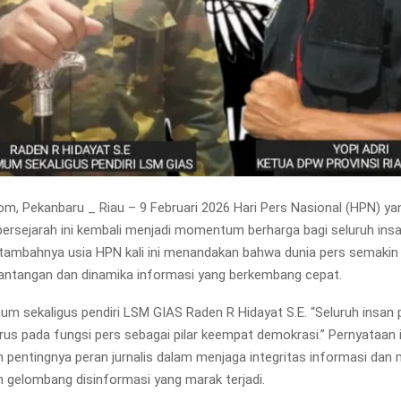
m, Pekanbaru _ Riau – 9 Februari 2026 Hari Pers Nasional (HPN) ya
bersejarah ini kembali menjadi momentum berharga bagi seluruh insa
rtambahnya usia HPN kali ini menandakan bahwa dunia pers semakin
antangan dan dinamika informasi yang berkembang cepat.
um sekaligus pendiri LSM GIAS Raden R Hidayat S.E. “Seluruh insan 
urus pada fungsi pers sebagai pilar keempat demokrasi.” Pernyataan i
pentingnya peran jurnalis dalam menjaga integritas informasi dan 
m gelombang disinformasi yang marak terjadi.