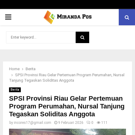
PRIMARY
MENU
Search
for:
SEARCH
Home
Berita
SPSI Provinsi Riau Gelar Pertemuan Program Perumahan, Nursal
Tanjung Tegaskan Soliditas Anggota
Berita
SPSI Provinsi Riau Gelar Pertemuan
Program Perumahan, Nursal Tanjung
Tegaskan Soliditas Anggota
by
incores17@gmail.com
9 Februari 2026
0
111