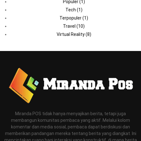
Populer
(1)
Tech
(1)
Terpopuler
(1)
Travel
(10)
Virtual Reality
(8)
Miranda POS tidak hanya menyajikan berita, tetapi juga
membangun komunitas pembaca yang aktif. Melalui kolom
komentar dan media sosial, pembaca dapat berdiskusi dan
memberikan pandangan mereka tentang berita yang diangkat. Ini
menciptakan ruang bagi interaksi yang konstruktif, di mana berita