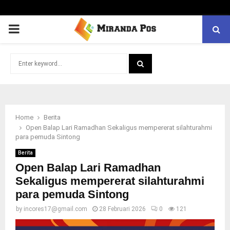
PRIMARY
MENU
Search
for:
SEARCH
Home
Berita
Open Balap Lari Ramadhan Sekaligus mempererat silahturahmi
para pemuda Sintong
Berita
Open Balap Lari Ramadhan
Sekaligus mempererat silahturahmi
para pemuda Sintong
by
incores17@gmail.com
28 Februari 2026
0
121