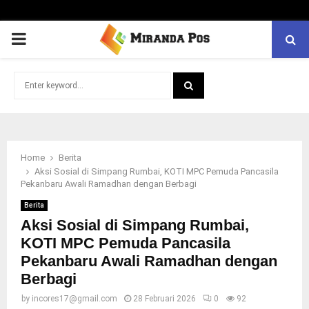
PRIMARY
MENU
Search
for:
SEARCH
Home
Berita
Aksi Sosial di Simpang Rumbai, KOTI MPC Pemuda Pancasila
Pekanbaru Awali Ramadhan dengan Berbagi
Berita
Aksi Sosial di Simpang Rumbai,
KOTI MPC Pemuda Pancasila
Pekanbaru Awali Ramadhan dengan
Berbagi
by
incores17@gmail.com
28 Februari 2026
0
92