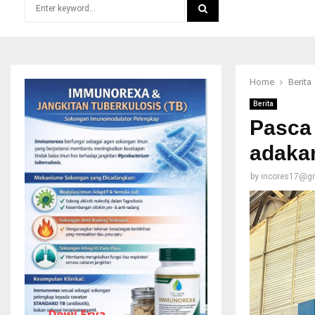
Search
for:
SEARCH
Home
Berita
Berita
Pasca 
adaka
by
incores17@g