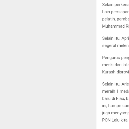
Selain perken
Lain persiapan
pelatih, pemb
Muhammad Rifq
Selain itu, A
segeral melen
Pengurus peng
meski dari la
Kurash diprovi
Selain itu, Ar
meraih 1 meda
baru di Riau, 
ini, hampir s
juga menyampa
PON Lalu kita