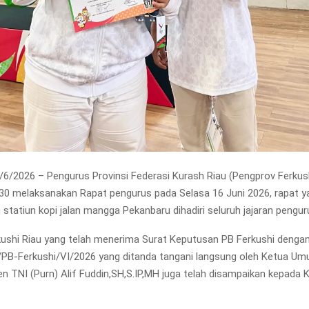
/6/2026 – Pengurus Provinsi Federasi Kurash Riau (Pengprov Ferkus
30 melaksanakan Rapat pengurus pada Selasa 16 Juni 2026, rapat yan
statiun kopi jalan mangga Pekanbaru dihadiri seluruh jajaran penguru
ushi Riau yang telah menerima Surat Keputusan PB Ferkushi denga
PB-Ferkushi/VI/2026 yang ditanda tangani langsung oleh Ketua U
en TNI (Purn) Alif Fuddin,SH,S.IP,MH juga telah disampaikan kepada 