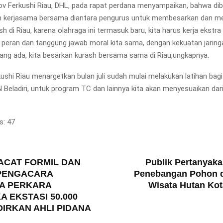
v Ferkushi Riau, DHL, pada rapat perdana menyampaikan, bahwa di
an kerjasama bersama diantara pengurus untuk membesarkan dan 
h di Riau, karena olahraga ini termasuk baru, kita harus kerja ekstra
, peran dan tanggung jawab moral kita sama, dengan kekuatan jaring
g ada, kita besarkan kurash bersama sama di Riau,ungkapnya.
ushi Riau menargetkan bulan juli sudah mulai melakukan latihan bagi
 Beladiri, untuk program TC dan lainnya kita akan menyesuaikan dari
s:
47
T
ACAT FORMIL DAN
Publik Pertanyaka
 PENGACARA
Penebangan Pohon 
A PERKARA
Wisata Hutan Ko
A EKSTASI 50.000
DIRKAN AHLI PIDANA