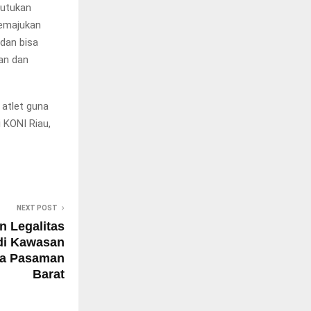
butukan
memajukan
 dan bisa
an dan
 atlet guna
 KONI Riau,
NEXT POST
n Legalitas
di Kawasan
ta Pasaman
Barat