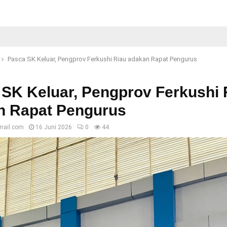
Pasca SK Keluar, Pengprov Ferkushi Riau adakan Rapat Pengurus
SK Keluar, Pengprov Ferkushi 
n Rapat Pengurus
mail.com
16 Juni 2026
0
44