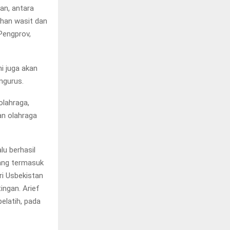
an, antara
tihan wasit dan
Pengprov,
i juga akan
ngurus.
olahraga,
an olahraga
lu berhasil
yang termasuk
ri Usbekistan
ingan. Arief
elatih, pada