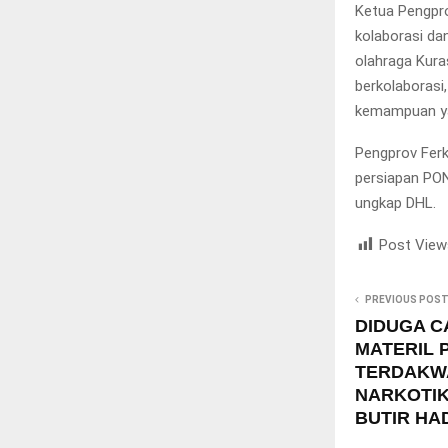
Ketua Pengpro
kolaborasi d
olahraga Kuras
berkolaborasi
kemampuan yan
Pengprov Ferk
persiapan PON
ungkap DHL.
Post View
PREVIOUS POS
DIDUGA C
MATERIL
TERDAKW
NARKOTIK
BUTIR HA