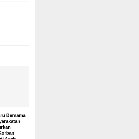
aru Bersama
yarakatan
urkan
Korban
di Aceh,