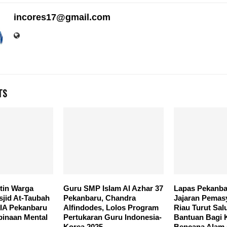
incores17@gmail.com
TS
tin Warga
Guru SMP Islam Al Azhar 37
Lapas Pekanb
sjid At-Taubah
Pekanbaru, Chandra
Jajaran Pemas
IIA Pekanbaru
Alfindodes, Lolos Program
Riau Turut Sal
binaan Mental
Pertukaran Guru Indonesia-
Bantuan Bagi 
Korea 2025
Bencana Alam 