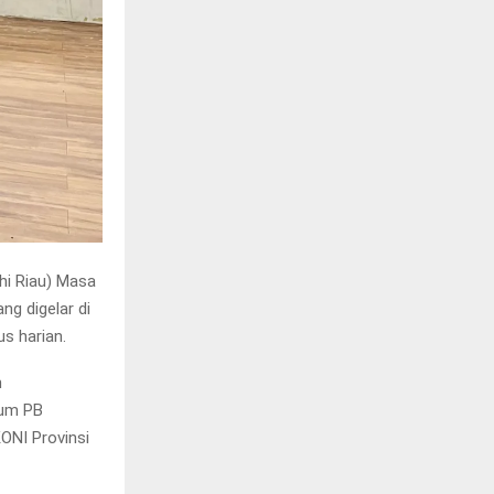
hi Riau) Masa
g digelar di
s harian.
n
mum PB
KONI Provinsi