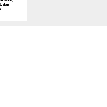
t, dan
a