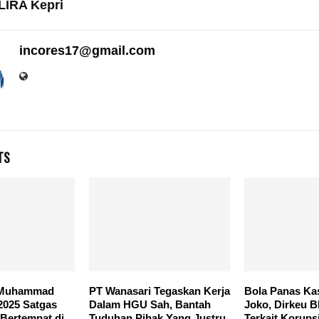
IRA Kepri
incores17@gmail.com
TS
 Muhammad
PT Wanasari Tegaskan Kerja
Bola Panas K
2025 Satgas
Dalam HGU Sah, Bantah
Joko, Dirkeu 
 Bertempat di
Tuduhan Pihak Yang Justru
Terkait Korups