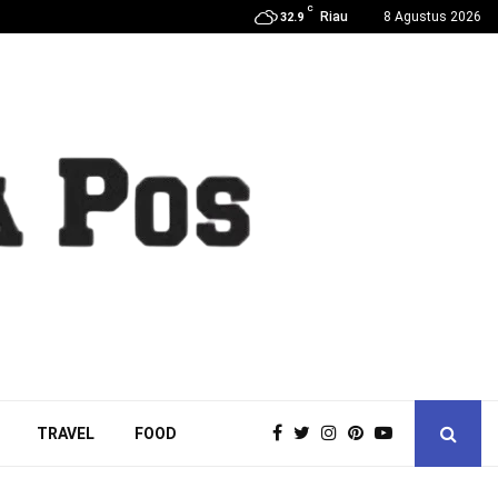
C
Riau
8 Agustus 2026
32.9
TRAVEL
FOOD