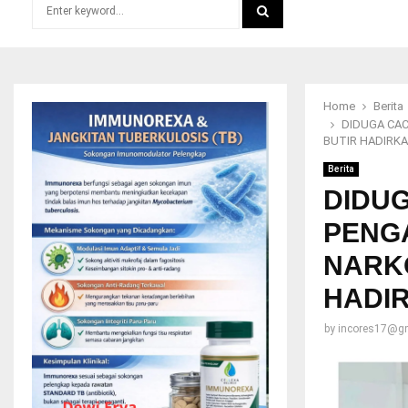
Search
for:
SEARCH
Home
Berita
DIDUGA CAC
BUTIR HADIRKA
Berita
DIDUG
PENG
NARKO
HADIR
by
incores17@g