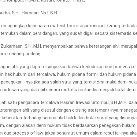
 Sitompul,S.H.,M.H., Rusdi bromi ,S.H.,M.H.,
urba, S.H., Hamdani Nst. S.H.
mengungkap kebenaran materiil formil agar menjadi terang terhada
temukan dalam persidangan, yang sudah digali secara sistematis s
r. Zulkarnaen, S.H.,M.H. menyampaikan bahwa keterangan ahli merupak
urut undang-undang.
erangan ahli yang dapat disimpulkan bahwa kedudukan due process of
n hak hukum dari terdakwa, hukum pidana formil dan hukum pidana 
 penegakan -nya jika ada salah satu yang terdistorsi maka demi hu
a putusan yang diambil secara mutatis mutandis menjadi batal dem
salah satu pengacara terdakwa Hasran Irawadi Sitompul,S.H.,M.H. da
eterangan ahli yang disusul dengan closing statement-nya menega
 keberatan terhadap semua alat bukti dan bukti surat yang disampa
m, dengan alasan demi hukum tidak berdasarkan penegakan hukum
an due process of law. jaksa penuntut umum dalam rebuttal-nya a