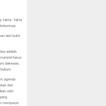
p fakta- fakta
ebelumnya.
an alat bukti
 law adalah
materiil harus
kum dakwaan,
i hukum.
lam agenda
skan dan
ikan oleh
 yang
kan menyusun