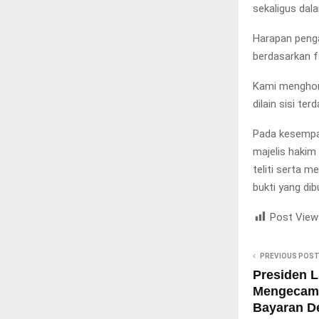
sekaligus dal
Harapan penga
berdasarkan f
Kami menghorm
dilain sisi te
Pada kesempat
majelis hakim
teliti serta 
bukti yang di
Post View
PREVIOUS POS
Presiden L
Mengecam
Bayaran D