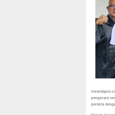
mirandapos.co
pengacara sen
perdata denga