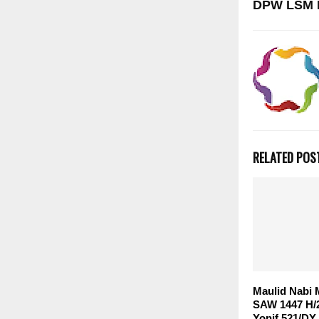
DPW LSM L
RELATED POS
Maulid Nabi
SAW 1447 H/
Yonif 521/DY