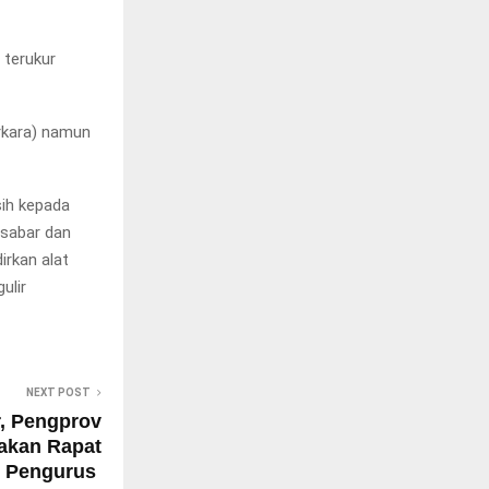
 terukur
rkara) namun
ih kepada
 sabar dan
irkan alat
ulir
NEXT POST
, Pengprov
dakan Rapat
Pengurus