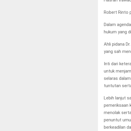
Hasran Irawadi
Robert Rinto p
Dalam agenda 
hukum yang di
Ahli pidana D
yang sah men
Inti dari ket
untuk menjami
selaras dalam
tuntutan sert
Lebih lanjut 
pemeriksaan k
menolak serta
penuntut umu
berkeadilan d