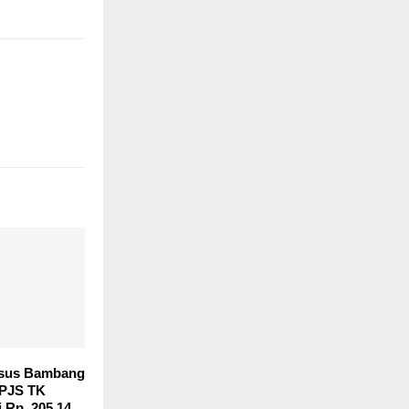
asus Bambang
BPJS TK
i Rp. 205,14