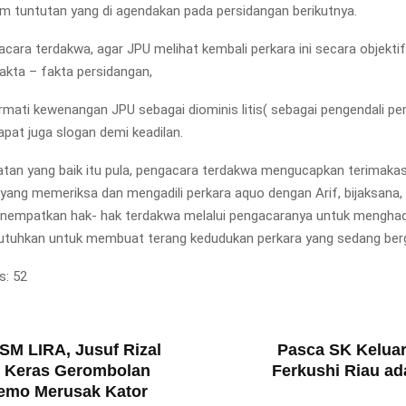
am tuntutan yang di agendakan pada persidangan berikutnya.
cara terdakwa, agar JPU melihat kembali perkara ini secara objektif
akta – fakta persidangan,
ati kewenangan JPU sebagai diominis litis( sebagai pengendali pe
rdapat juga slogan demi keadilan.
an yang baik itu pula, pengacara terdakwa mengucapkan terimakas
 yang memeriksa dan mengadili perkara aquo dengan Arif, bijaksana,
menempatkan hak- hak terdakwa melalui pengacaranya untuk menghad
butuhkan untuk membuat terang kedudukan perkara yang sedang berg
s:
52
T
SM LIRA, Jusuf Rizal
Pasca SK Keluar
 Keras Gerombolan
Ferkushi Riau a
emo Merusak Kator