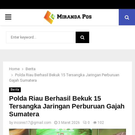
PRIMARY
MENU
Search
for:
SEARCH
Home
Berita
Polda Riau Berhasil Bekuk 15 Tersangka Jaringan Perburuan
Gajah Sumatera
Berita
Polda Riau Berhasil Bekuk 15
Tersangka Jaringan Perburuan Gajah
Sumatera
by
incores17@gmail.com
3 Maret 2026
0
102