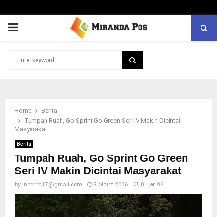
PRIMARY
MENU
Search
for:
SEARCH
Home
Berita
Tumpah Ruah, Go Sprint Go Green Seri IV Makin Dicintai
Masyarakat
Berita
Tumpah Ruah, Go Sprint Go Green
Seri IV Makin Dicintai Masyarakat
by
incores17@gmail.com
3 Maret 2026
0
96