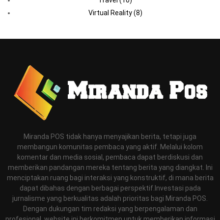
Travel
(10)
Virtual Reality
(8)
Miranda POS tidak hanya menyajikan berita, tetapi juga
membangun komunitas pembaca yang aktif. Melalui kolom
komentar dan media sosial, pembaca dapat berdiskusi dan
memberikan pandangan mereka tentang berita yang diangkat. Ini
menciptakan ruang bagi interaksi yang konstruktif, di mana berita
dapat dibahas dengan berbagai perspektif.Investasi pada
jurnalisme yang berkualitas adalah prioritas bagi Miranda POS.
Dengan dukungan tim redaksi yang berpengalaman dan
profesional, website ini berkomitmen untuk memberikan informasi