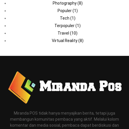
Photography
(8)
Populer
(1)
Tech
(1)
Terpopuler
(1)
Travel
(10)
Virtual Reality
(8)
Miranda POS tidak hanya menyajikan berita, tetapi juga
membangun komunitas pembaca yang aktif. Melalui kolom
komentar dan media sosial, pembaca dapat berdiskusi dan