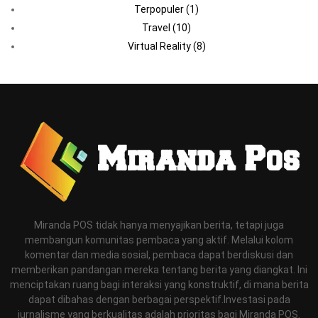
Terpopuler
(1)
Travel
(10)
Virtual Reality
(8)
Miranda POS tidak hanya menyajikan berita, tetapi juga
membangun komunitas pembaca yang aktif. Melalui kolom
komentar dan media sosial, pembaca dapat berdiskusi dan
memberikan pandangan mereka tentang berita yang diangkat. Ini
menciptakan ruang bagi interaksi yang konstruktif, di mana berita
dapat dibahas dengan berbagai perspektif.Investasi pada
jurnalisme yang berkualitas adalah prioritas bagi Miranda POS.