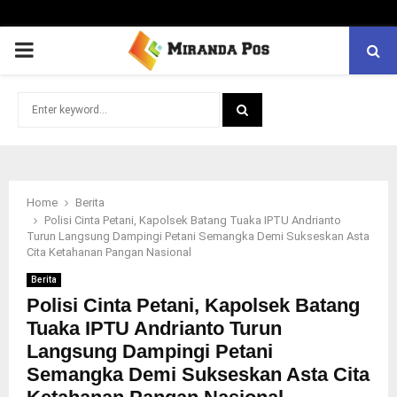
PRIMARY
MENU
Search
for:
SEARCH
Home
Berita
Polisi Cinta Petani, Kapolsek Batang Tuaka IPTU Andrianto
Turun Langsung Dampingi Petani Semangka Demi Sukseskan Asta
Cita Ketahanan Pangan Nasional
Berita
Polisi Cinta Petani, Kapolsek Batang
Tuaka IPTU Andrianto Turun
Langsung Dampingi Petani
Semangka Demi Sukseskan Asta Cita