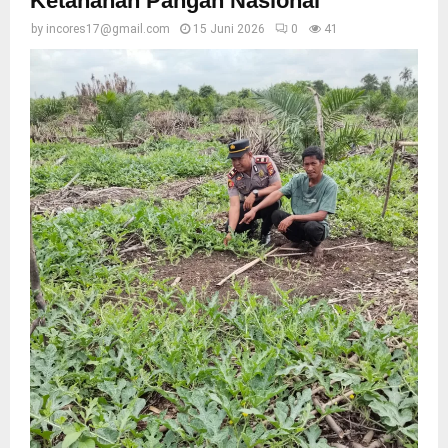
Ketahanan Pangan Nasional
by
incores17@gmail.com
15 Juni 2026
0
41